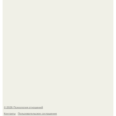
Hе надо стремиться афишировать свое равнодушие.
Чего мы на самом деле хотим?
© 2026 Психология отношений
Контакты
Пользовательское соглашение