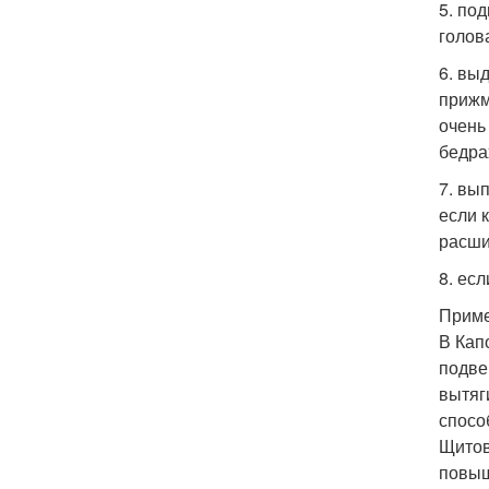
5. по
голов
6. вы
прижм
очень
бедрах
7. вы
если 
расши
8. ес
Приме
В Кап
подве
вытяг
спосо
Щитов
повыш