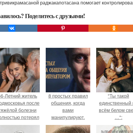
 тривикрамасаной раджакапотасана помогает контролирова
авилось? Поделитесь с друзьями!
66-Летний житель
8 простых правил
"Ты такой
одмосковья после
общения, когда
единственный 
тяжёлой болезни
вами
всём белом св
олностью потерял
манипулируют.
…":
потенцию, но
решил