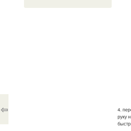
⇦
4. пе
руку 
быстр