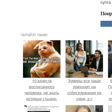
супта
Понр
Читайте также
10 качеств
Зумеры все чаще
воспитанного
приходят на
П
человека, не знать
собеседования не
которые стыдно:
одни, а с
п
родителями,
жалуются эйчары.