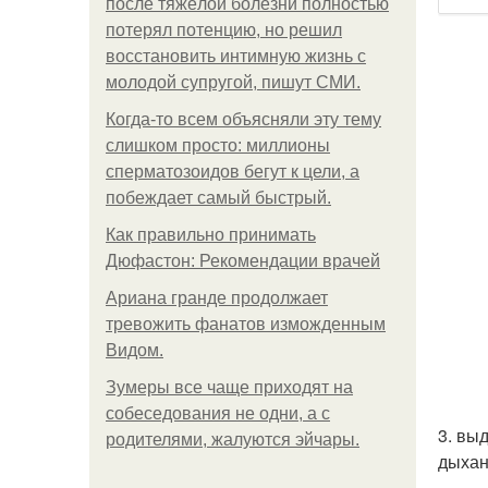
после тяжёлой болезни полностью
потерял потенцию, но решил
восстановить интимную жизнь с
молодой супругой, пишут СМИ.
Когда-то всем объясняли эту тему
слишком просто: миллионы
сперматозоидов бегут к цели, а
побеждает самый быстрый.
Как правильно принимать
Дюфастон: Рекомендации врачей
Ариана гранде продолжает
тревожить фанатов изможденным
Видом.
Зумеры все чаще приходят на
собеседования не одни, а с
3. вы
родителями, жалуются эйчары.
дыхан