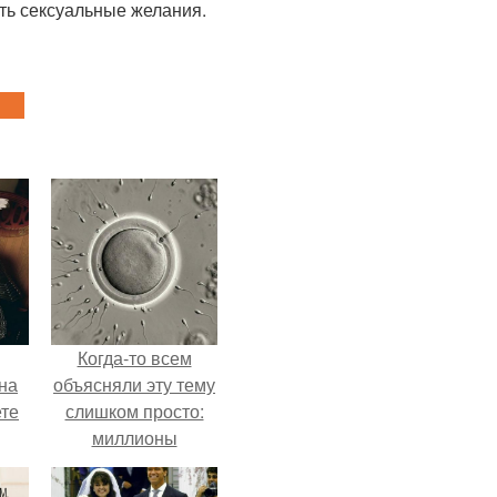
ть сексуальные желания.
Когда-то всем
на
объясняли эту тему
ете
слишком просто:
миллионы
сперматозоидов
бегут к цели, а