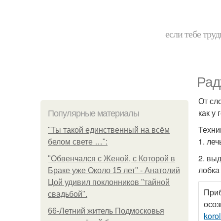
если тебе труд
Рад
От сл
как у 
Популярные материалы
Техни
"Ты такой единственный на всём
1. леч
белом свете …":
2. вы
"Обвенчался с Женой, с Которой в
лобка
Браке уже Около 15 лет" - Анатолий
Цой удивил поклонников "тайной
Приб
свадьбой".
осоз
66-Летний житель Подмосковья
koro