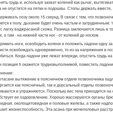
днять грудь и, используя захват коленей как рычаг, вытягив
а не опустится на пятки и подошвы. Стопы держать вместе, 
держивать позу около 15 секунд. В связи с тем, что позвоно
ется к полу, дыхание будет очень частым и затрудненным: 1
 с лагху ваджрасаной схожа. Разница заключается лишь в то
, а там - на нижней части ног - от коленей до носков.
прямить ноги, освободить колени и положить ладони одну за
кисти освобождать одновременно, то из-за напряжения в по
биться. Когда ладони уже лежат впереди, опустить грудь на
ли позиция 5 окажется трудновыполнимой, поместить ладони 
нение:
отасане вытяжение в поясничном отделе позвоночника ощу
ргается как поясничный, так и дорсальный отделы позвоно
иваются и упражняются. Поскольку вес тела приходится на о
бствует ее оздоровлению. Хорошо массируются органы брю
идная, околощитовидная и половые железы, а также надпо
ает жизнеспособность. Эта асана при мочеполовых расстро