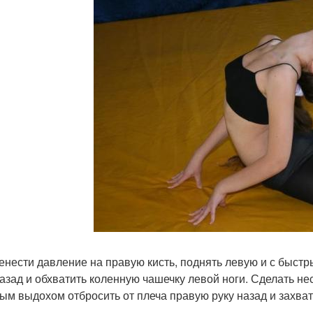
ренести давление на правую кисть, поднять левую и с быст
назад и обхватить коленную чашечку левой ноги. Сделать не
ым выдохом отбросить от плеча правую руку назад и захва