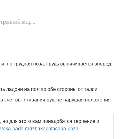
утренний мир...
ая, но трудная поза. Грудь выпячивается вперед,
ить ладони на пол по обе стороны от талии.
 за счет вытягивания рук, не нарушая положения
 но для этого вам понадобятся терпение и
iya/eka-pada-radzhakapotasana-poza-