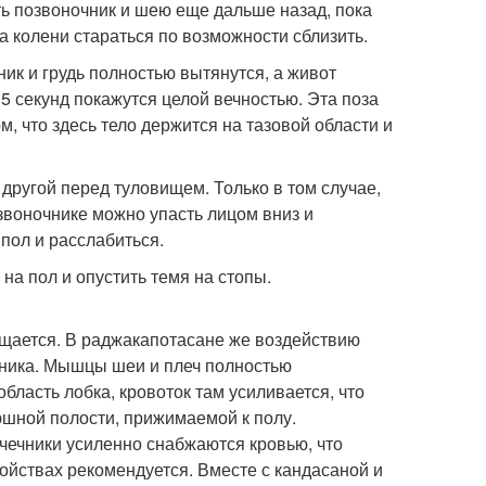
ать позвоночник и шею еще дальше назад, пока
а колени стараться по возможности сблизить.
чник и грудь полностью вытянутся, а живот
5 секунд покажутся целой вечностью. Эта поза
м, что здесь тело держится на тазовой области и
 другой перед туловищем. Только в том случае,
звоночнике можно упасть лицом вниз и
 пол и расслабиться.
на пол и опустить темя на стопы.
щается. В раджакапотасане же воздействию
чника. Мышцы шеи и плеч полностью
бласть лобка, кровоток там усиливается, что
шной полости, прижимаемой к полу.
чечники усиленно снабжаются кровью, что
йствах рекомендуется. Вместе с кандасаной и