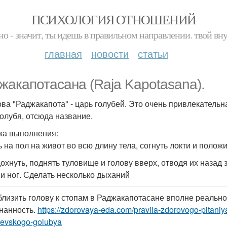
ПСИХОЛОГИЯ ОТНОШЕНИЙ
но - значит, ты идешь в правильном направлении. твой вн
главная
новости
статьи
жакапотасана (Raja Kapotasana).
ова "Раджакапота" - царь голубей. Это очень привлекательн
голубя, отсюда название.
ка выполнения:
ь на пол на живот во всю длину тела, согнуть локти и полож
дохнуть, поднять туловище и голову вверх, отводя их назад
 и ног. Сделать несколько дыханий
лизить голову к стопам в Раджакапотасане вполне реально,
нанность.
https://zdorovaya-eda.com/pravila-zdorovogo-pitan
levskogo-golubya