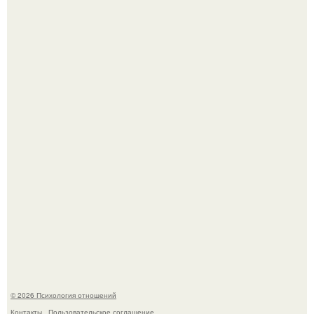
Упс, кажется мы больше не увидим пэм в красном
купальнике на экране.
Koда моя мать злилась или была недовольна, она
начинала вести себя так, будто меня просто нет.
© 2026 Психология отношений
Контакты
Пользовательское соглашение