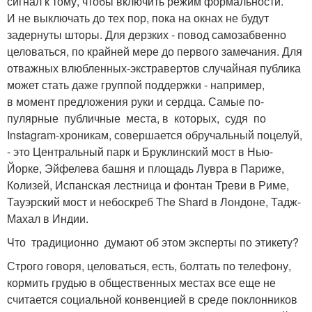
сигнал к тому, чтобы включить режим формальности.
И не выключать до тех пор, пока на окнах не будут
задернуты шторы. Для дерзких - повод самозабвенно
целоваться, по крайней мере до первого замечания. Для
отважных влюбленных-экстравертов случайная публика
может стать даже группой поддержки - например,
в момент предложения руки и сердца. Самые по­
пулярные публичные места, в которых, судя по
Instagram-хроникам, совершается обручальный поцелуй,
- это Центральный парк и Бруклинский мост в Нью-
Йорке, Эйфелева башня и площадь Лувра в Париже,
Колизей, Испанская лестница и фонтан Треви в Риме,
Тауэрский мост и небоскреб The Shard в Лондоне, Тадж-
Махал в Индии.
Что традиционно думают об этом эксперты по этикету?
Строго говоря, целоваться, есть, болтать по телефону,
кормить грудью в общественных местах все еще не
считается социальной конвенцией в среде поклонников