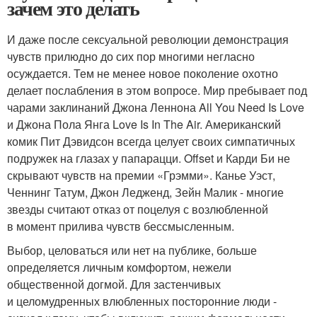
зачем это делать
И даже после сексуальной революции демонстрация
чувств прилюдно до сих пор многими негласно
осуждается. Тем не менее новое поколение охотно
делает послабления в этом вопросе. Мир пребывает под
чарами заклинаний Джона Леннона All You Need Is Love
и Джона Пола Янга Love Is In The Air. Американский
комик Пит Дэвидсон всегда целует своих симпатичных
подружек на глазах у папарацци. Offset и Карди Би не
скрывают чувств на премии «Грэмми». Канье Уэст,
Ченнинг Татум, Джон Ледженд, Зейн Малик - многие
звезды считают отказ от поцелуя с возлюбленной
в момент прилива чувств бессмысленным.
Выбор, целоваться или нет на пуб­лике, больше
определяется личным комфортом, нежели
общественной догмой. Для застенчивых
и целомудренных влюбленных посторонние люди -