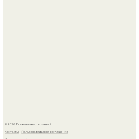
"Рука в Руке": появились кадры, на которых муж
помогает идти Алле Пугачевой.
Одиноким россиянкам предложили сделать пятницу
выходным днём ради знакомств и повышения
демографии.
© 2026 Психология отношений
Контакты
Пользовательское соглашение
Политика конфидециальности