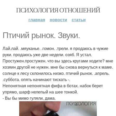
ПСИХОЛОГИЯ ОТНОШЕНИЙ
главная
новости
статьи
Птичий рынок. Звуки.
Лай.лай. .мяуканье. .гомон. .трели. я продаюсь в чужие
руки. продаюсь уже две недели. озяб. Я устал.
Простужен.простужен. что вы здесь кругами ходите? мне
хозяин другой не нужен. мне бы снова вернуться к маме.
солнце к лесу склонилось низко. птичий рынок. .апрель.
.суббота. опять начинают тискать -.
Непонятная непонятная фифа в ботах. набок берет
упрямо, шарф нелепый на шее тонкой.
- Вы бы мимо гуляли, дама.