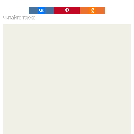
Читайте также
Игры для влюбленных пар дома.
9 недугов, которые лечит герань.