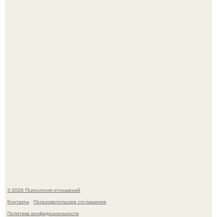
В Сети раскритиковали изменившуюся до
неузнаваемости Марину зудину.
Напоминалка: привычка замечать хорошее даже в
самые серые дни - это не очередная сказка из книг по
саморазвитию.
© 2026 Психология отношений
Контакты
Пользовательское соглашение
Политика конфидециальности