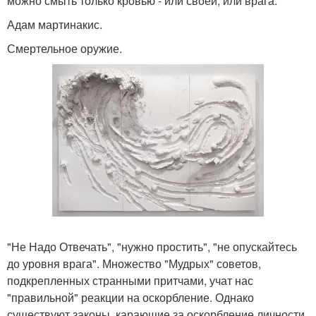
можно смыть только кровью - или своей, или врага.
Адам мартинакис.
Смертельное оружие.
"Не Надо Отвечать", "нужно простить", "не опускайтесь
до уровня врага". Множество "Мудрых" советов,
подкрепленных странными притчами, учат нас
"правильной" реакции на оскорбление. Однако
существуют законы, карающие за оскорбление личности.