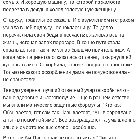
семью. И хорошую машину, на которой из жалости
подвезла в дождь и холод голосующую женщину.
Старуху, правильнее сказать. И с изумлением и страхом
узнала в ней подругу - одноклассницу. Та долго
перечисляла свои беды и несчастья, жаловалась на
жизнь, источая запах перегара. В конце пути стала
совать деньги, так и не узнав бывшую приятельницу. А
когда моя пациентка отказалась от денег, швырнула ей
купюры в лицо. Оскорбила, короче говоря, по привычке.
Только никакого оскорбления дама не почувствовала -
не сработало!
Твердо уверена: лучший ответный удар оскорбителю -
ваше здоровье и благополучие. Еще в раннем детстве
мы знали магические защитные формулы: "Кто как
Обзывается, тот сам так Называется", "мы в аэроплане,
а ты - в помойной яме". Все возвращается, а умышленно
злые и смертоносные слова - особенно.
Вот если бы Пастернак не просто читал "Письма