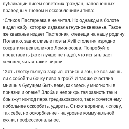
публикации писем советских граждан, наполненных
праведным гневом и оскорблениями типа:
"Стихов Пастернака я не читал. Но однажды в болоте
видел жабу, которая издавала гнусное кваканье. Такое
же кваканье издает Пастернак, клевеща на нашу родину.
Полагаю, завистливые поэты Xviii столетия изрядно
сократили век великого Ломоносова. Попробуйте
представить (хотя лучше не надо), что испытывает
человек, читая такие вирши:
"Хоть глотку пьяную закрыл, отвисши зоб, не возьмешь
ли с собой ты бочку пива в гроб? И так же счастлив
мнишь в будущем быть веке, как здесь у многих ты в
приязни и опеке? Злоба и неприкрытая зависть так и
брызжут из-под пера тредиаковского, так и хочется ему
побольнее оскорбить, ударить. Стихотворение, к слову,
так себе, но оскорбление - на уровне коммунальной
кухни, профессиональное.