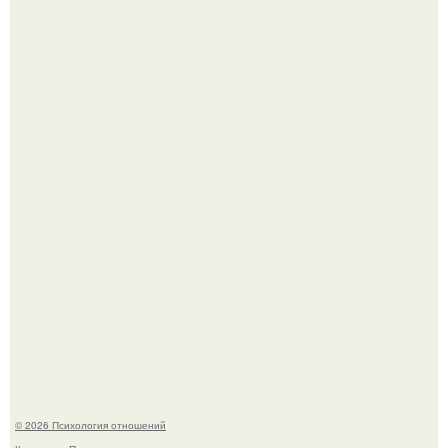
"Обвенчался с Женой, с Которой в Браке уже Около 15
лет" - Анатолий Цой удивил поклонников "тайной
свадьбой".
Самая известная кудрявая голова голливуда - николь
кидман.
© 2026 Психология отношений