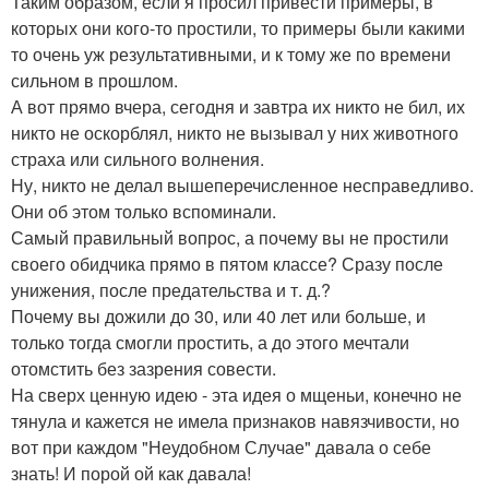
Таким образом, если я просил привести примеры, в
которых они кого-то простили, то примеры были какими
то очень уж результативными, и к тому же по времени
сильном в прошлом.
А вот прямо вчера, сегодня и завтра их никто не бил, их
никто не оскорблял, никто не вызывал у них животного
страха или сильного волнения.
Ну, никто не делал вышеперечисленное несправедливо.
Они об этом только вспоминали.
Самый правильный вопрос, а почему вы не простили
своего обидчика прямо в пятом классе? Сразу после
унижения, после предательства и т. д.?
Почему вы дожили до 30, или 40 лет или больше, и
только тогда смогли простить, а до этого мечтали
отомстить без зазрения совести.
На сверх ценную идею - эта идея о мщеньи, конечно не
тянула и кажется не имела признаков навязчивости, но
вот при каждом "Неудобном Случае" давала о себе
знать! И порой ой как давала!