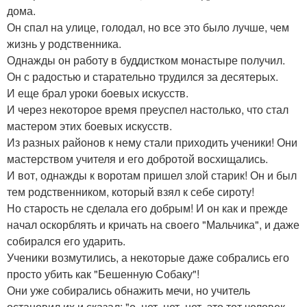
дома.
Он спал на улице, голодал, но все это было лучше, чем
жизнь у родственника.
Однажды он работу в буддистком монастыре получил.
Он с радостью и старательно трудился за десятерых.
И еще брал уроки боевых искусств.
И через некоторое время преуспел настолько, что стал
мастером этих боевых искусств.
Из разных районов к нему стали приходить ученики! Они
мастерством учителя и его добротой восхищались.
И вот, однажды к воротам пришел злой старик! Он и был
тем родственником, который взял к себе сироту!
Но старость не сделала его добрым! И он как и прежде
начал оскорблять и кричать на своего "Мальчика", и даже
собирался его ударить.
Ученики возмутились, а некоторые даже собрались его
просто убить как "Бешенную Собаку"!
Они уже собирались обнажить мечи, но учитель
остановил их и сказал: "о, нет, нет, нет, это тот человек