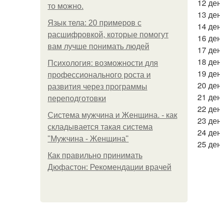
12 ден
то можно.
13 ден
Язык тела: 20 примеров с
14 ден
расшифровкой, которые помогут
16 ден
вам лучше понимать людей
17 ден
18 ден
Психология: возможности для
19 ден
профессионального роста и
20 ден
развития через программы
21 ден
переподготовки
22 ден
Система мужчина и Женщина. - как
23 ден
складывается такая система
24 ден
"Мужчина - Женщина"
25 ден
Как правильно принимать
Дюфастон: Рекомендации врачей