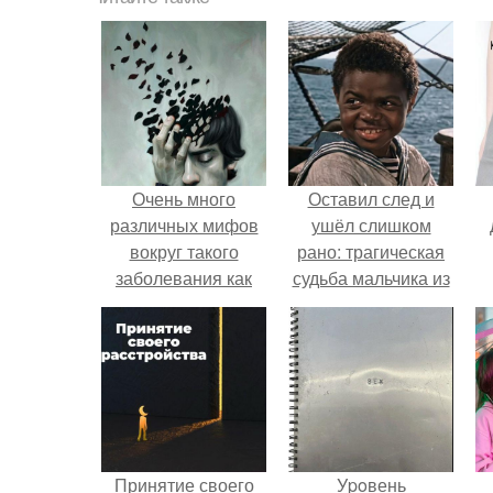
Очень много
Оставил след и
различных мифов
ушёл слишком
вокруг такого
рано: трагическая
заболевания как
судьба мальчика из
депрессия
фильма
существует.
"Максимка".
Принятие своего
Уpoвень