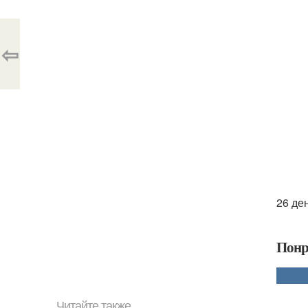
⇦
26 ден
Понр
Читайте также