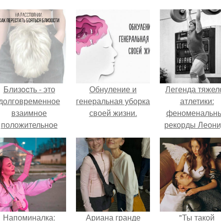
Близocть - это
Обнуление и
Легенда тяжел
долговременное
генеральная уборка
атлетики:
взаимное
своей жизни.
феноменальн
положительное
рекорды Леони
эмоциональное
Тараненко.
вовлечение,
взаимодействие.
Напоминалка:
Ариана гранде
"Ты такой