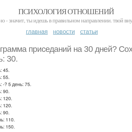
ПСИХОЛОГИЯ ОТНОШЕНИЙ
но - значит, ты идешь в правильном направлении. твой вн
главная
новости
статьи
грамма приседаний на 30 дней? Сох
: 30.
: 45.
: 55.
: -? 5 день: 75.
: 90.
: 120.
: 120.
: 90.
ь: 110.
ь: 150.