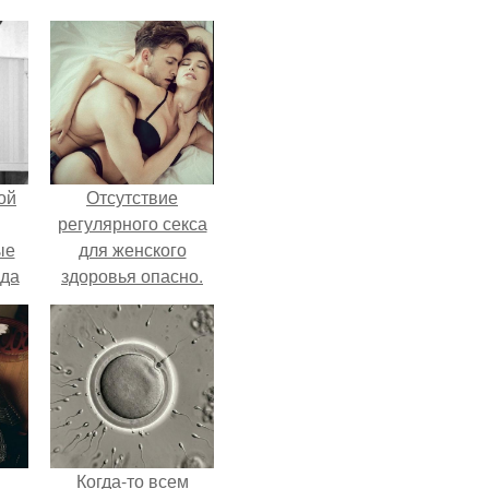
ой
Отсутствие
регулярного секса
ые
для женского
да
здоровья опасно.
Когда-то всем