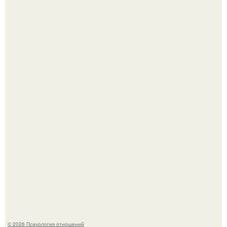
Отсутствие регулярного секса для женского здоровья
опасно.
Принятие своего расстройства.
© 2026 Психология отношений