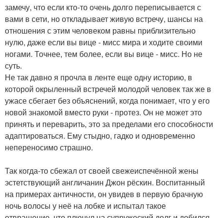
замечу, что если кто-то очень долго переписывается с
вами в сети, но откладывает живую встречу, шансы на
отношения с этим человеком равны приблизительно
нулю, даже если вы вице - мисс мира и ходите своими
ногами. Точнее, тем более, если вы вице - мисс. Но не
суть.
Не так давно я прочла в ленте еще одну историю, в
которой окрыленный встречей молодой человек так же в
ужасе сбегает без объяснений, когда понимает, что у его
новой знакомой вместо руки - протез. Он не может это
принять и переварить, это за пределами его способности
адаптироваться. Ему стыдно, гадко и одновременно
непереносимо страшно.
Так когда-то сбежал от своей свежеиспечённой жены
эстетствующий англичанин Джон рёскин. Воспитанный
на примерах античности, он увидев в первую брачную
ночь волосы у неё на лобке и испытал такое
отвращение, что плюнул на супружеский долг и добился