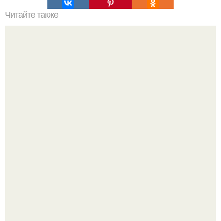
Читайте также
Если мужчина подмигивает женщине, что это значит.
Зачем мужчина мне подмигнул?
Есть отношения, которые уже не спасти: 6 признаков,