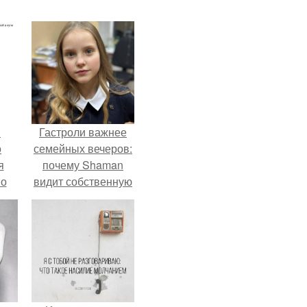
в
Гастроли важнее
о
семейных вечеров:
я
почему Shaman
но
видит собственную
го
дочь чаще на
экране, чем
вживую.