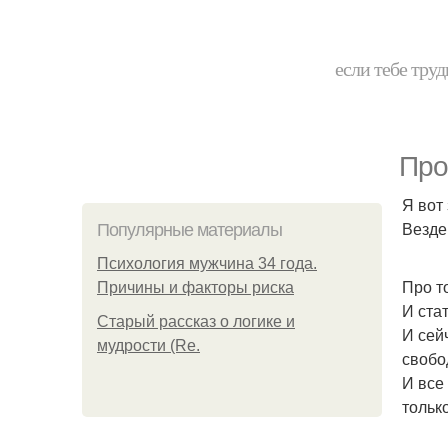
если тебе труд
Про
Я вот 
Везде
Популярные материалы
Психология мужчина 34 года.
Про то
Причины и факторы риска
И ста
Старый рассказ о логике и
И сей
мудрости (Re.
свобо
И все
тольк