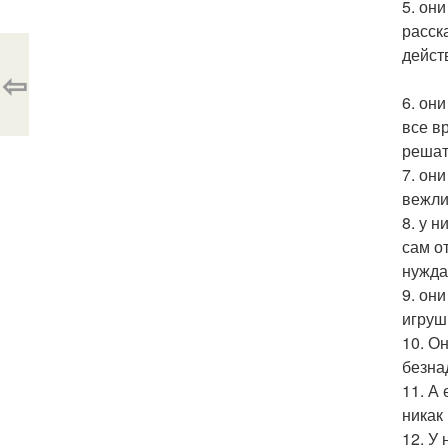
5. он
расск
дейст
⇦
6. он
все в
решат
7. он
вежли
8. у 
сам о
нужда
9. он
игруш
10. О
безна
11. А
никак 
12. У 