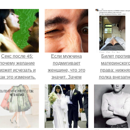
Секс после 45:
Если мужчина
Билет проти
почему желание
подмигивает
материнског
может исчезать и
женщине, что это
права: нижня
как это изменить.
значит. Зачем
полка внезап
мужчина мне
нашла законно
подмигнул?
владельца.