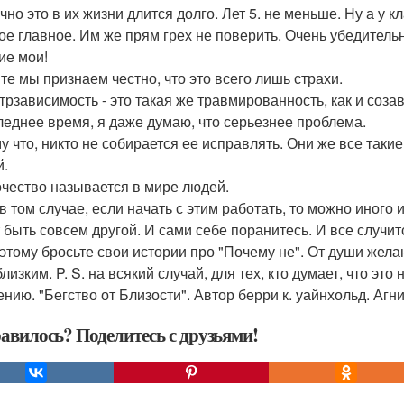
но это в их жизни длится долго. Лет 5. не меньше. Ну а у к
ое главное. Им же прям грех не поверить. Очень убедител
ие мои!
те мы признаем честно, что это всего лишь страхи.
нтрзависимость - это такая же травмированность, как и соза
леднее время, я даже думаю, что серьезнее проблема.
у что, никто не собирается ее исправлять. Они же все таки
й.
чество называется в мире людей.
в том случае, если начать с этим работать, то можно иного 
 быть совсем другой. И сами себе поранитесь. И все случит
этому бросьте свои истории про "Почему не". От души жела
лизким. P. S. на всякий случай, для тех, кто думает, что э
ению. "Бегство от Близости". Автор берри к. уайнхольд. Агн
авилось? Поделитесь с друзьями!