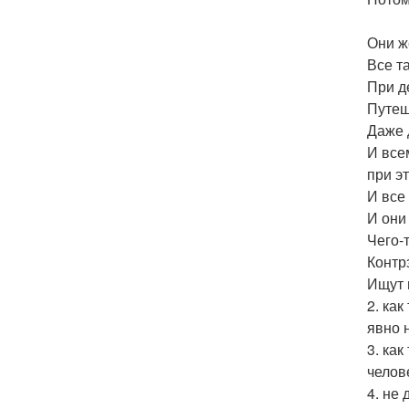
Они ж
Все т
При д
Путеш
Даже 
И все
при э
И все
И они
Чего-
Контр
Ищут 
2. как
явно 
3. ка
челове
4. не