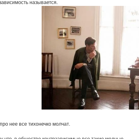
зависимость называется.
 про нее все тихонечко молчат.
у что, в обществе контрзависимые все такие модные.