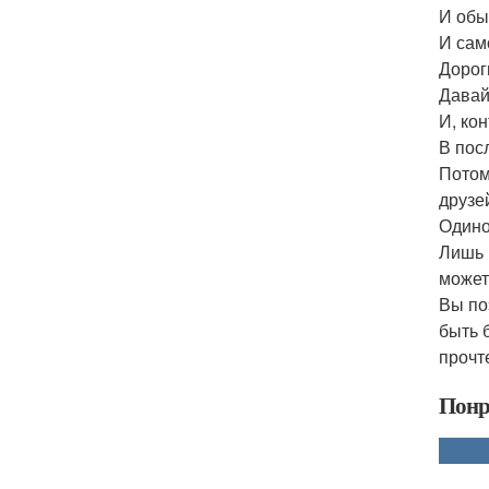
И обыч
И сам
Дорог
Давай
И, ко
В пос
Потом
друзе
Одино
Лишь 
может
Вы по
быть б
прочт
Понр