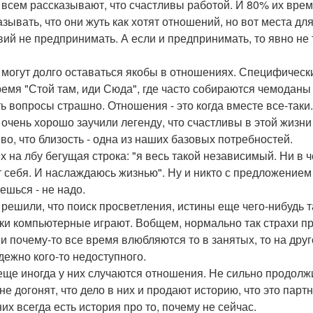
и всем рассказывают, что счастливы работой. И 80% их вре
азывать, что они жуть как хотят отношений, но вот места для
вий не предпринимать. А если и предпринимать, то явно не 
и могут долго оставаться якобы в отношениях. Специфическ
ремя "Стой там, иди Сюда", где часто собираются чемоданы и
ь вопросы страшно. Отношения - это когда вместе все-таки
и очень хорошо заучили легенду, что счастливы в этой жизни
во, что близость - одна из наших базовых потребностей.
них на лбу бегущая строка: "я весь такой независимый. Ни в
т себя. И наслаждаюсь жизнью". Ну и никто с предложением
ешься - не надо.
и решили, что поиск просветления, истины еще чего-нибудь т
ки компьютерные играют. Вобщем, нормально так страхи п
ни почему-то все время влюбляются то в занятых, то на друг
дежно кого-то недоступного.
 еще иногда у них случаются отношения. Не сильно продолж
не догонят, что дело в них и продают историю, что это партн
них всегда есть история про то, почему не сейчас.