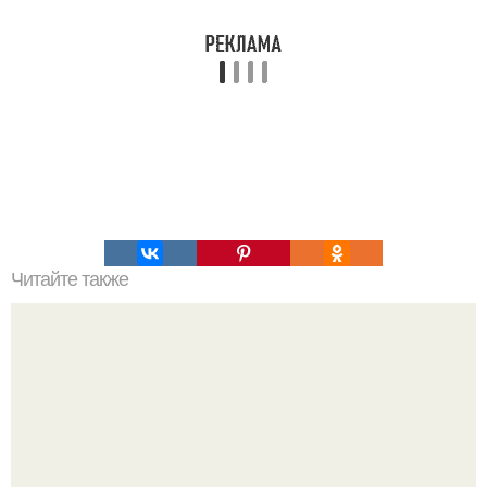
Читайте также
Можно ли носить кольцо на безымянном пальце правой