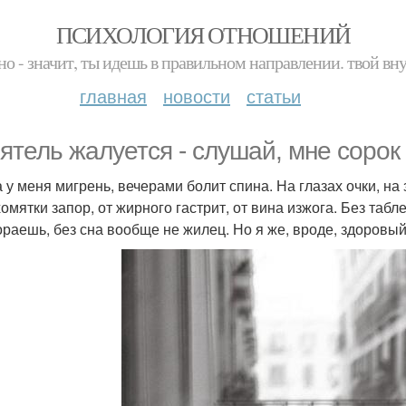
ПСИХОЛОГИЯ ОТНОШЕНИЙ
но - значит, ты идешь в правильном направлении. твой вн
главная
новости
статьи
ятель жалуется - слушай, мне сорок 
а у меня мигрень, вечерами болит спина. На глазах очки, на 
хомятки запор, от жирного гастрит, от вина изжога. Без таб
ораешь, без сна вообще не жилец. Но я же, вроде, здоровый