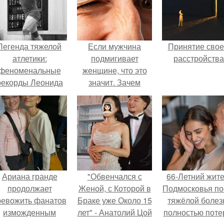
Легенда тяжелой
Если мужчина
Принятие свое
атлетики:
подмигивает
расстройства
феноменальные
женщине, что это
рекорды Леонида
значит. Зачем
Тараненко.
мужчина мне
подмигнул?
Ариана гранде
"Обвенчался с
66-Летний жит
продолжает
Женой, с Которой в
Подмосковья по
ревожить фанатов
Браке уже Около 15
тяжёлой болез
изможденным
лет" - Анатолий Цой
полностью поте