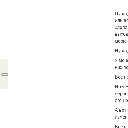
Ну да
или в
хлопо
выход
морю,
Ну да
У мен
них п
⇦
Все п
Но у 
верно.
его не
А вот
измен
Все п