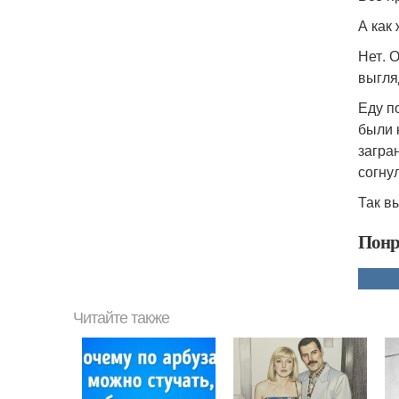
А как
Нет. 
выгля
Еду п
были 
загра
согну
Так в
Понр
Читайте также