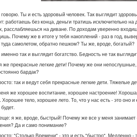
, говорю. Ты и есть здоровый человек. Так выглядит здоровь
от: работаешь без конца, деньги тратишь исключительно на 
к, расслабляешься на диване. По доходам уверенно входишь
ишь. Почему же в итоге у тебя накоплений - раз в год, вы
 туда самолетом, обратно пешком? Ты же, вроде, богатый?
, именно так и выглядит богатство. Бедность не так выгляди
я же прекрасные легкие дети! Почему же они непослушные, 
остоянно бардак?
росто: так и ведут себя прекрасные легкие дети. Тяжелые де
меня же хорошее воспитание, хорошее настроение! Хороша
 Хорошее тело, хорошее лето. То, что у нас есть - это оно 
 будет.
 еще: я же, вроде, быстрый! Почему же все у меня занимае
ения? Да и само понимание?
росто: "Столько Времени" - это и есть "быстро". Медленно - 