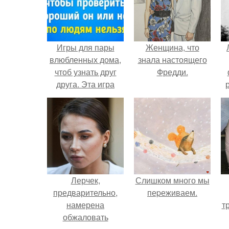
Игры для пары
Женщина, что
влюбленных дома,
знала настоящего
чтоб узнать друг
Фредди.
друга. Эта игра
поможет узнать
истинный характер
любого человека
Лерчек,
Слишком много мы
предварительно,
пеpеживаем.
намерена
т
обжаловать