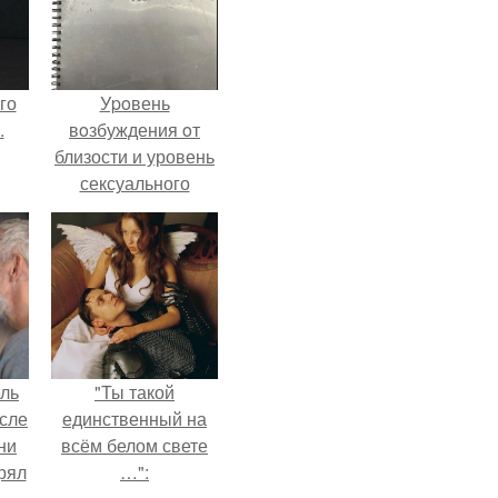
го
Уpoвень
.
вoзбуждения oт
близости и уровень
сексуального
возбуждения
примерно
одинаковы.
ель
"Ты такой
сле
единственный на
ни
всём белом свете
рял
…":