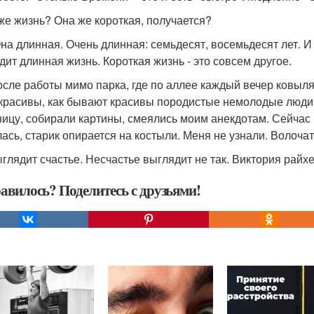
 же жизнь? Она же короткая, получается?
Она длинная. Очень длинная: семьдесят, восемьдесят лет. И 
дит длинная жизнь. Короткая жизнь - это совсем другое.
осле работы мимо парка, где по аллее каждый вечер ковыляю
красивы, как бывают красивы породистые немолодые люди
ницу, собирали картины, смеялись моим анекдотам. Сейчас
лась, старик опирается на костыли. Меня не узнали. Волочат 
ыглядит счастье. Несчастье выглядит не так. Виктория райхе
авилось? Поделитесь с друзьями!