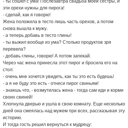
- ты сошел с ума! Послезавтра свадьба моей сестры, и
эти орехи нужны для пирога!
- сделай, как я говорю!
Жена положила в тесто лишь часть орехов, а потом
снова вышла к мужу.
- а теперь добавь в тесто глины!
- ты выжил вообще из ума? Столько продуктов зря
перевела?
- добавь глины, говорю! А потом запекай.
Через час жена принесла этот пирог и бросила его на
стол:
- очень мне хочется увидеть, как ты это есть будешь!
- а я не буду это есть - отнеси пирог свиньям!
- знаешь что, - возмутилась жена - тогда сам иди и корми
своих свиней!
Хлопнула дверью и ушла в свою комнату. Еще несколько
дней она смеялась над мужем при всех, рассказывая эту
историю.
И тогда гость решил вернуться к мудрецу: