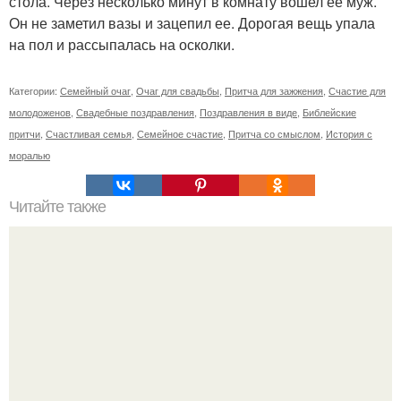
стола. Через несколько минут в комнату вошел ее муж.
Он не заметил вазы и зацепил ее. Дорогая вещь упала
на пол и рассыпалась на осколки.
Категории:
Семейный очаг
,
Очаг для свадьбы
,
Притча для зажжения
,
Счастие для
молодоженов
,
Свадебные поздравления
,
Поздравления в виде
,
Библейские
притчи
,
Счастливая семья
,
Семейное счастие
,
Притча со смыслом
,
История с
моралью
Читайте также
Как понять любовь мужчины.