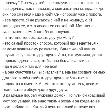
- почему? Почему у тебя все получилось, и твоя жена
все сделала, как ты сказал, а моя закатила скандал и до
сих пор смеется надо мной? Он - спросил уже с порога.
- все просто. Я не ругаюсь с ней и не командую. Я
защищаю ее, и это делает ее спокойной. Моя жена -
залог моего семейного благополучия.
- и что мне теперь, искать другую жену?
- это самый простой способ, который приведет тебя к
самому печальному результату. Вам с женой нужно
научиться уважать друг друга. И ты, как мужчина, должен
первым сделать все, чтобы она была счастлива.
- да я делаю и так для нее все!
- а она счастлива? Ты счастлив? Ведь вы создали семью
для того, чтобы любить друг друга, заботиться и
радоваться вместе. А вместо этого ругаетесь, делите
главенство и обсуждаете друг друга.
В раздумье побрел мужчина домой. По пути он красивый
куст роз увидел. Именно такими розами он когда-то ее
руки добивался. Каждый день по одной веточке роз