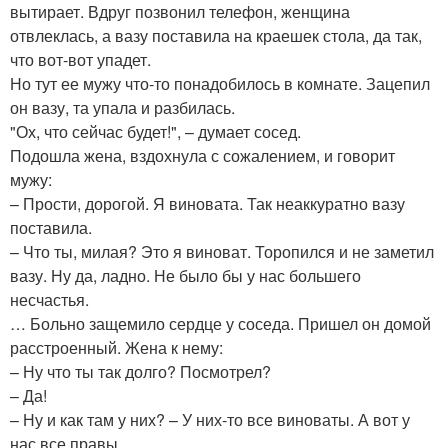
вытирает. Вдруг позвонил телефон, женщина
отвлеклась, а вазу поставила на краешек стола, да так,
что вот-вот упадет.
Но тут ее мужу что-то понадобилось в комнате. Зацепил
он вазу, та упала и разбилась.
"Ох, что сейчас будет!", – думает сосед.
Подошла жена, вздохнула с сожалением, и говорит
мужу:
– Прости, дорогой. Я виновата. Так неаккуратно вазу
поставила.
– Что ты, милая? Это я виноват. Торопился и не заметил
вазу. Ну да, ладно. Не было бы у нас большего
несчастья.
… Больно защемило сердце у соседа. Пришел он домой
расстроенный. Жена к нему:
– Ну что ты так долго? Посмотрел?
– Да!
– Ну и как там у них? – У них-то все виноваты. А вот у
нас все правы.