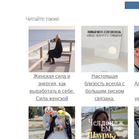
Читайте также
Женская сила и
Hacтоящая
энергия, как
близость всегда с
А
выработать в себе.
большим риском
Сила женской
связана.
у
энергии?
н