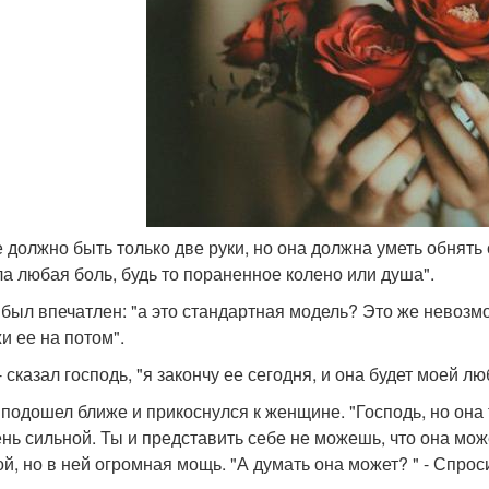
е должно быть только две руки, но она должна уметь обнять 
а любая боль, будь то пораненное колено или душа".
 был впечатлен: "а это стандартная модель? Это же невозм
и ее на потом".
- сказал господь, "я закончу ее сегодня, и она будет моей л
 подошел ближе и прикоснулся к женщине. "Господь, но она т
ень сильной. Ты и представить себе не можешь, что она мо
ой, но в ней огромная мощь. "А думать она может? " - Спрос