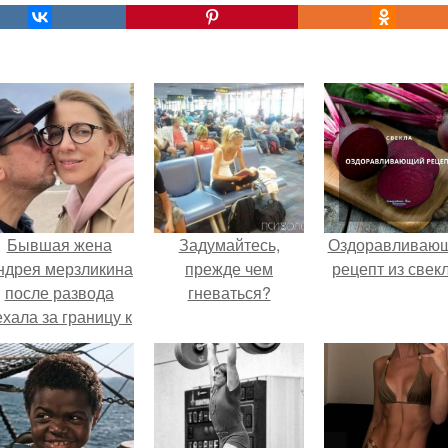
Бывшая жена
Задумайтесь,
Оздоравливаю
ндрея мерзликина
прежде чем
рецепт из свек
после развода
гневаться?
ехала за границу к
овому избраннику
оставив детей.