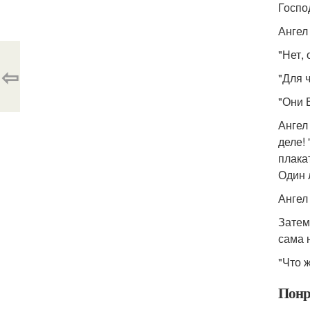
Госпо
Ангел
"Нет, 
⇦
"Для ч
"Они 
Ангел
деле! 
плака
Один 
Ангел
Затем
сама 
"Что ж
Понр