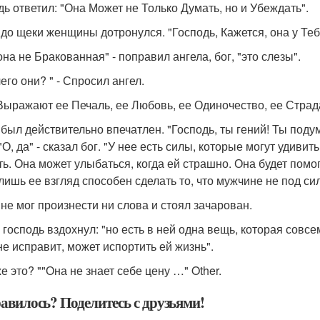
дь ответил: "Она Может не Только Думать, но и Убеждать".
 до щеки женщины дотронулся. "Господь, Кажется, она у Те
она не Бракованная" - поправил ангела, бог, "это слезы".
его они? " - Спросил ангел.
Выражают ее Печаль, ее Любовь, ее Одиночество, ее Страда
 был действительно впечатлен. "Господь, ты гений! Ты под
"О, да" - сказал бог. "У нее есть силы, которые могут удиви
ть. Она может улыбаться, когда ей страшно. Она будет помо
лишь ее взгляд способен сделать то, что мужчине не под си
 не мог произнести ни слова и стоял зачарован.
 господь вздохнул: "но есть в ней одна вещь, которая совсе
не исправит, может испортить ей жизнь".
е это? ""Она не знает себе цену …" Other.
авилось? Поделитесь с друзьями!