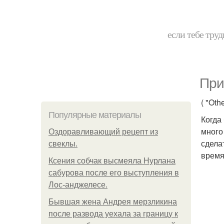
если тебе труд
При
( "Othe
Популярные материалы
Когда
много
Оздоравливающий рецепт из
сдела
свеклы.
время
Ксения собчак высмеяла Нурлана
сабурова после его выступления в
Лос-анджелесе.
Бывшая жена Андрея мерзликина
после развода уехала за границу к