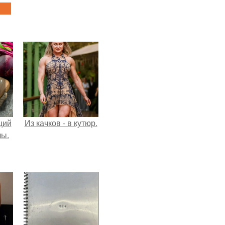
щий
Из качков - в кутюр.
лы.