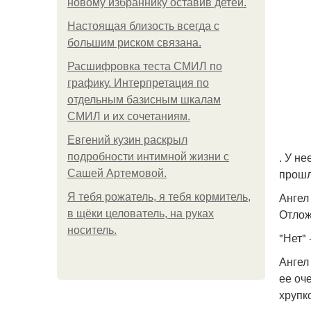
новому избраннику оставив детей.
Hacтоящая близость всегда с
большим риском связана.
Расшифровка теста СМИЛ по
графику. Интерпретация по
отдельным базисным шкалам
СМИЛ и их сочетаниям.
Евгений кузин раскрыл
. У не
подробности интимной жизни с
прошл
Сашей Артемовой.
Ангел
Я тебя рожатель, я тебя кормитель,
Отлож
в щёки целователь, на руках
носитель.
"Нет" 
Ангел
ее оч
хрупк