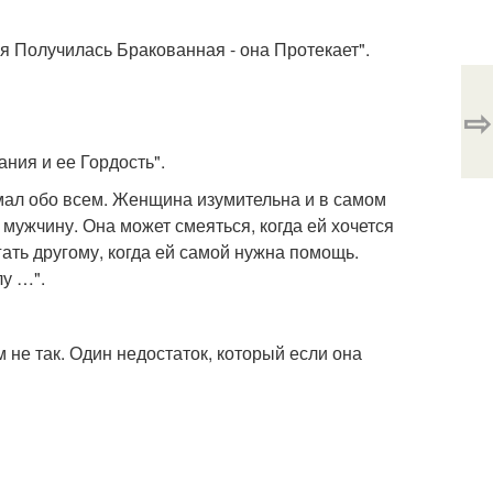
бя Получилась Бракованная - она Протекает".
⇨
ния и ее Гордость".
умал обо всем. Женщина изумительна и в самом
ть мужчину. Она может смеяться, когда ей хочется
гать другому, когда ей самой нужна помощь.
лу …".
м не так. Один недостаток, который если она