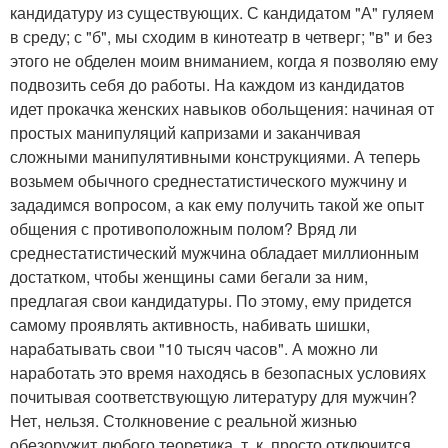
кандидатуру из существующих. С кандидатом "А" гуляем
в среду; с "б", мы сходим в кинотеатр в четверг; "в" и без
этого не обделен моим вниманием, когда я позволяю ему
подвозить себя до работы. На каждом из кандидатов
идет прокачка женских навыков обольщения: начиная от
простых манипуляций капризами и заканчивая
сложными манипулятивными конструкциями. А теперь
возьмем обычного среднестатистического мужчину и
зададимся вопросом, а как ему получить такой же опыт
общения с противоположным полом? Вряд ли
среднестатистический мужчина обладает миллионным
достатком, чтобы женщины сами бегали за ним,
предлагая свои кандидатуры. По этому, ему придется
самому проявлять активность, набивать шишки,
нарабатывать свои "10 тысяч часов". А можно ли
наработать это время находясь в безопасных условиях
почитывая соответствующую литературу для мужчин?
Нет, нельзя. Столкновение с реальной жизнью
обезоружит любого теоретика, т. к. просто отключится