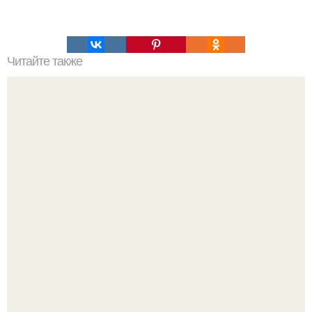
Читайте также
Как изучить психологию самостоятельно с нуля.
Изучение психологии: основы в книгах и база знаний