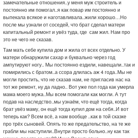
замечательные отношения..у меня муж строитель и
постоянно им помогал..я как повар им постоянно и
выпекала всякое и наготавливала..жили хорошо…Но
после мы узнали от соседей, что брат сделал матери
капитальный ремонт и увёз туда, где сам жил. Нам про
это не чего не сказав.
Там мать себе купила дом и жила от всех отдельно. У
матери обнаружили сахар и буквально через год
ампутируют ногу.. Мы постоянно ездили, навещали..так и
помирились с братом..а ссора длилась аж 4 года..Мы не
могли простить, что не сказав нам, не пригласив нас на
тот же ремонт, ну да ладно.. Вот уже пол года как умерла
мама моего мужа..Мы всем помогали как могли. А тут
подав на наследство..мы узнаём, что ещё тогда, когда
брат увёз маму, он ещё тогда купил дом на себя..И вот
теперь как? Всем всё, а нам вообще ..как в той сказке
про трёх сыновей. Опять то же предательство, на те же
грабли мы наступили..Внутри просто больно..ну как так