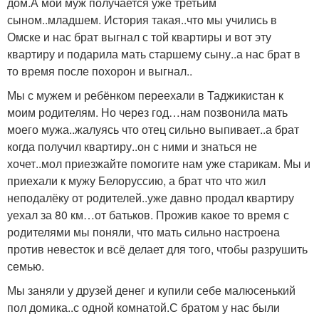
дом.А мой муж получается уже третьим
сыном..младшем. История такая..что мы учились в
Омске и нас брат выгнал с той квартиры и вот эту
квартиру и подарила мать старшему сыну..а нас брат в
то время после похорон и выгнал..
Мы с мужем и ребёнком переехали в Таджикистан к
моим родителям. Но через год…нам позвонила мать
моего мужа..жалуясь что отец сильно выпивает..а брат
когда получил квартиру..он с ними и знаться не
хочет..мол приезжайте помогите нам уже старикам. Мы и
приехали к мужу Белоруссию, а брат что что жил
неподалёку от родителей..уже давно продал квартиру
уехал за 80 км…от батьков. Прожив какое то время с
родителями мы поняли, что мать сильно настроена
против невесток и всё делает для того, чтобы разрушить
семью.
Мы заняли у друзей денег и купили себе малюсенький
пол домика..с одной комнатой.С братом у нас были