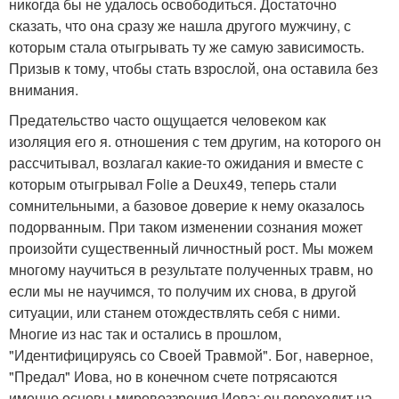
никогда бы не удалось освободиться. Достаточно
сказать, что она сразу же нашла другого мужчину, с
которым стала отыгрывать ту же самую зависимость.
Призыв к тому, чтобы стать взрослой, она оставила без
внимания.
Предательство часто ощущается человеком как
изоляция его я. отношения с тем другим, на которого он
рассчитывал, возлагал какие-то ожидания и вместе с
которым отыгрывал Folie a Deux49, теперь стали
сомнительными, а базовое доверие к нему оказалось
подорванным. При таком изменении сознания может
произойти существенный личностный рост. Мы можем
многому научиться в результате полученных травм, но
если мы не научимся, то получим их снова, в другой
ситуации, или станем отождествлять себя с ними.
Многие из нас так и остались в прошлом,
"Идентифицируясь со Своей Травмой". Бог, наверное,
"Предал" Иова, но в конечном счете потрясаются
именно основы мировоззрения Иова; он переходит на