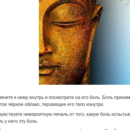
гляните к нему внутрь и посмотрите на его боль. Боль прин
тое чёрное облако, терзающее его тело изнутри.
 чувствуете невероятную печаль от того, какую боль испыт
ь у него эту боль.