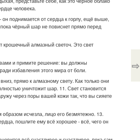
ыхая, представьте себе, как это чёрное облако
ердце человека.
- он поднимается от сердца к горлу, ещё выше,
р, пока чёрный шар не повиснет прямо перед
рит крошечный алмазный светоч. Это свет
⇨
 вами и примите решение: вы должны
 ради избавления этого мира от боли.
вниз, прямо к алмазному свету. Как только они
олностью уничтожит шар. 11. Свет становится
аружу через поры вашей кожи так, что вы сияете
м образом исчезла, лицо его безмятежно. 13.
рдца, пошлите ему всё хорошее - всё, чего он
ановится всё счастливее и счастливее, пока сам