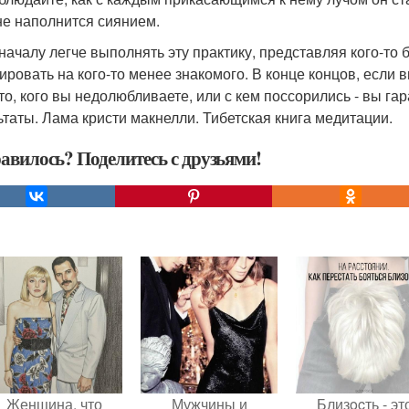
не наполнится сиянием.
оначалу легче выполнять эту практику, представляя кого-то
ировать на кого-то менее знакомого. В конце концов, если 
-то, кого вы недолюбливаете, или с кем поссорились - вы г
ьтаты. Лама кристи макнелли. Тибетская книга медитации.
авилось? Поделитесь с друзьями!
Женщина, что
Мужчины и
Близocть - эт