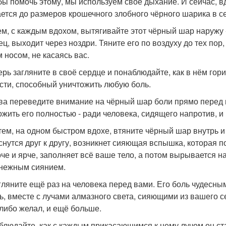
обы помочь этому, мы используем своё дыхание. И сейчас, вд
ется до размеров крошечного злобного чёрного шарика в с
тем, с каждым вдохом, вытягивайте этот чёрный шар наружу 
ец, выходит через ноздри. Тяните его по воздуху до тех по
 носом, не касаясь вас.
перь загляните в своё сердце и понаблюдайте, как в нём го
сти, способный уничтожить любую боль.
ова переведите внимание на чёрный шар боли прямо перед
ожить его полностью - ради человека, сидящего напротив, и
атем, на одном быстром вдохе, втяните чёрный шар внутрь и 
снутся друг к другу, возникнет сияющая вспышка, которая п
рче и ярче, заполняет всё ваше тело, а потом вырывается н
нежным сиянием.
згляните ещё раз на человека перед вами. Его боль чудесны
ь, вместе с лучами алмазного света, сияющими из вашего се
-либо желал, и ещё больше.
аблюдайте, как с каждым прикасающимся к нему лучом он ст