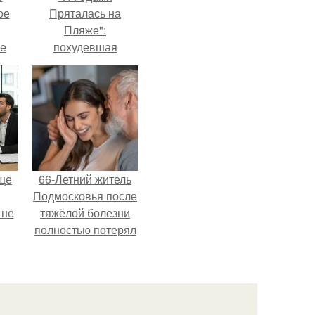
ое
Пряталась на
Пляже":
е
похудевшая
ое
невестка Валерии
показала фигуру в
е.
откровенном
купальнике.
ще
66-Летний житель
Подмосковья после
 не
тяжёлой болезни
полностью потерял
потенцию, но
ры.
решил
восстановить
интимную жизнь с
молодой супругой,