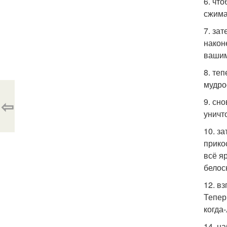
6. чт
сжима
7. за
након
вашим
8. те
мудро
⇦
9. сн
уничт
10. з
прико
всё я
белос
12. в
Тепер
когда
14. н