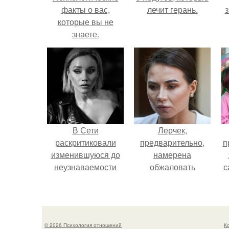
факты о вас,
лечит герань.
з
которые вы не
знаете.
В Сети
Лерчек,
раскритиковали
предварительно,
п
изменившуюся до
намерена
неузнаваемости
обжаловать
с
Марину зудину.
приговор.
© 2026 Психология отношений
К