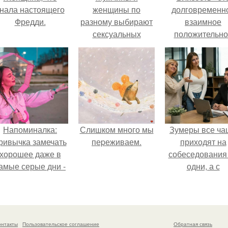
нала настоящего
женщины по
долговременн
Фредди.
разному выбирают
взаимное
сексуальных
положительно
партнеров.
эмоциональн
вовлечение,
взаимодействи
Напоминалка:
Слишком много мы
Зумеры все ча
ривычка замечать
пеpеживаем.
приходят на
хорошее даже в
собеседования
амые серые дни -
одни, а с
это не очередная
родителями,
сказка из книг по
жалуются эйча
саморазвитию.
онтакты
Пользовательское соглашение
Обратная связь