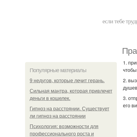
если тебе труд
Пра
1. пр
чтобы
Популярные материалы
2. выз
9 недугов, которые лечит герань.
душев
Сильная мантра, которая привлечет
3. от
деньги в кошелек.
его в
Гипноз на расстоянии. Существует
ли гипноз на расстоянии
Психология: возможности для
профессионального роста и