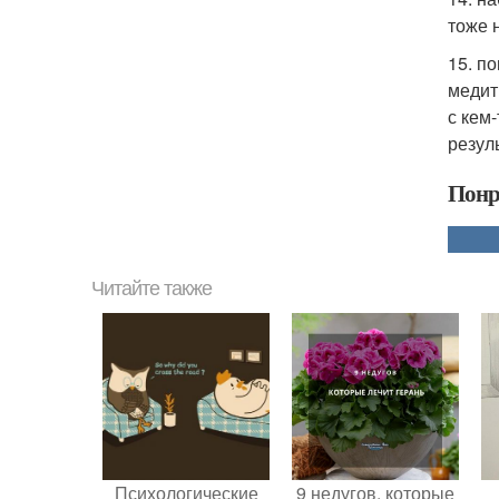
тоже 
15. п
медит
с кем
резул
Понр
Читайте также
Психологические
9 недугов, которые