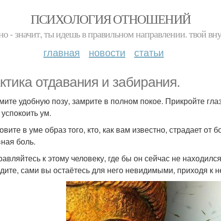
ПСИХОЛОГИЯ ОТНОШЕНИЙ
но - значит, ты идешь в правильном направлении. твой вн
главная
новости
статьи
ктика отдавания и забирания.
имите удобную позу, замрите в полном покое. Прикройте гла
 успокоить ум.
овите в уме образ того, кто, как вам известно, страдает от 
ная боль.
правляйтесь к этому человеку, где бы он сейчас не находилс
идите, сами вы остаётесь для него невидимыми, приходя к н