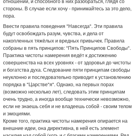
отношений, и способного в них разобраться, глядя со
стороны. В случае если хочу - принимайтесь за это дело,
пора.
Ввести правила поведения "Навсегда". Эти правила
будут освобождать разум, чувства, и дела от
накопленных тяжёлых и вредных привычек. Правила
собраны в пять принципов: "Пять Принципов Свободы".
Практика чистоты намерения ведёт к достижению
совершенства на всех уровнях - от здоровья до чистоты
и богатства духа. Следование пяти принципам свободы
неуклонно и последовательно приводит к установлению
порядка в "Царстве"я". Однако, на первых порах
(возможно несколько лет), следовать этим принципам
очень трудно, а иногда вообще технически невозможно,
если не знаешь себя и не владеешь собой - своим телом
и эмоциями.
Кроме того, практика чистоты намерения опирается на
внешние идеи, она директивна, в ней есть элемент
насилия над собой (хоть и с благими намерениями. Ряд