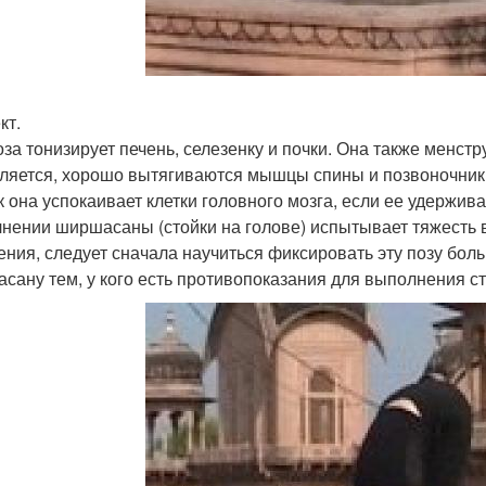
кт.
оза тонизирует печень, селезенку и почки. Она также менст
ляется, хорошо вытягиваются мышцы спины и позвоночник.
ак она успокаивает клетки головного мозга, если ее удержива
нении ширшасаны (стойки на голове) испытывает тяжесть в
ния, следует сначала научиться фиксировать эту позу боль
сану тем, у кого есть противопоказания для выполнения ст