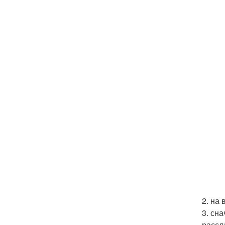
2. на
3. сн
рассл