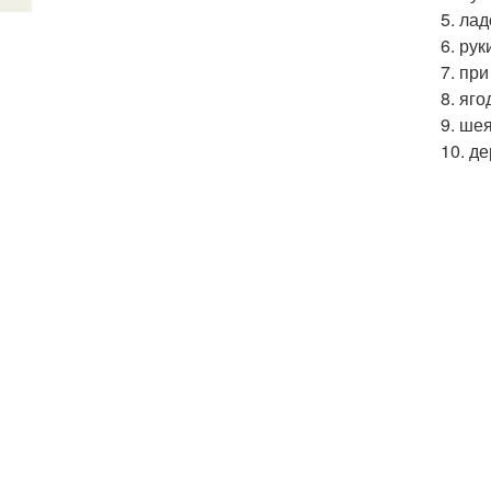
5. ла
6. ру
7. пр
8. яг
9. ше
10. д