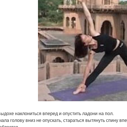
 выдохе наклониться вперед и опустить ладони на пол.
ачала голову вниз не опускать, стараться вытянуть спину вп
абляется.