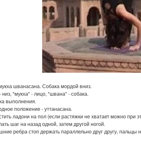
мукха шванасана. Собака мордой вниз.
- низ, "мукха" - лицо, "швана" - собака.
ка выполнения.
ходное положение - уттанасана.
устить ладони на пол (если растяжки не хватает можно при эт
лать шаг на назад одной, затем другой ногой.
ешние ребра стоп держать параллельно друг другу, пальцы но