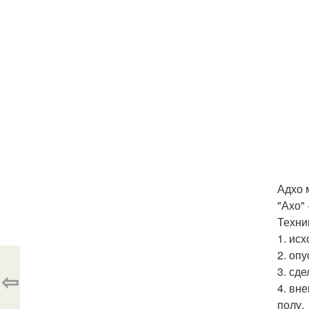
Адхо 
"Ахо" 
Техни
1. ис
2. оп
3. сде
⇦
4. вн
полу.