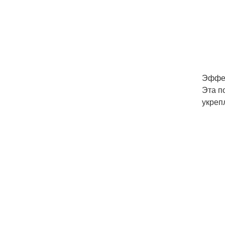
Эффе
Эта п
укреп