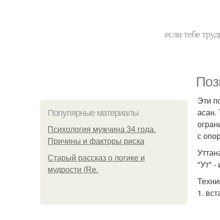
если тебе труд
Поз
Эти п
асан.
Популярные материалы
огран
Психология мужчина 34 года.
с опор
Причины и факторы риска
Уттан
Старый рассказ о логике и
"Ут" -
мудрости (Re.
Техни
1. вст