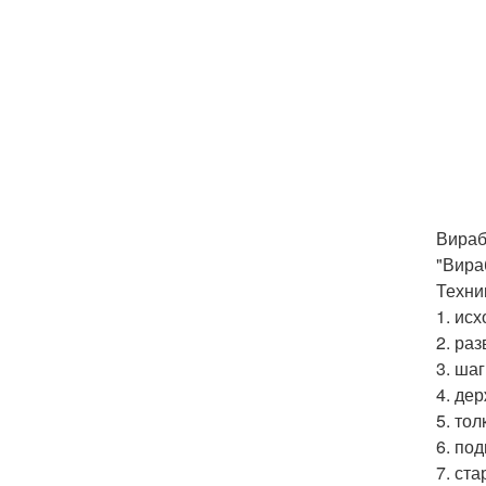
Вираб
"Вира
Техни
1. ис
2. ра
3. ша
4. де
5. то
6. по
7. ст