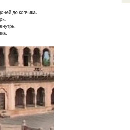
доней до копчика.
рь.
внутрь.
пка.