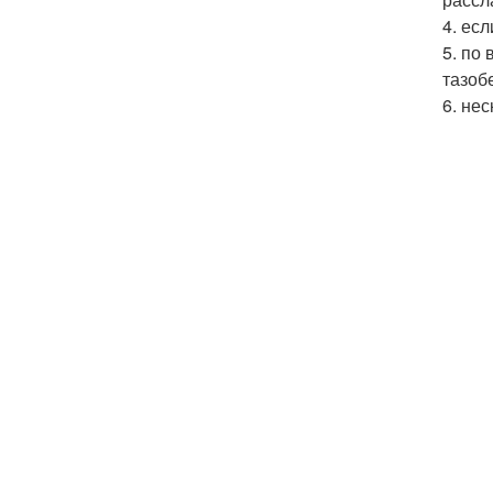
4. ес
5. по
тазоб
6. не