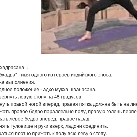
хадрасана I.
бхадра" - имя одного из героев индийского эпоса.
ка выполнения.
ходное положение - адхо мукха шванасана.
звернуть левую стопу на 45 градусов.
гнуть правой ногой вперед, правая пятка должна быть на л
ржать правое бедро параллельно полу, правую голень перпе
лкать левое бедро вперед, правое назад.
днять туловище и руки вверх, ладони соединить.
араться плотно прижать к полу всю левую стопу.