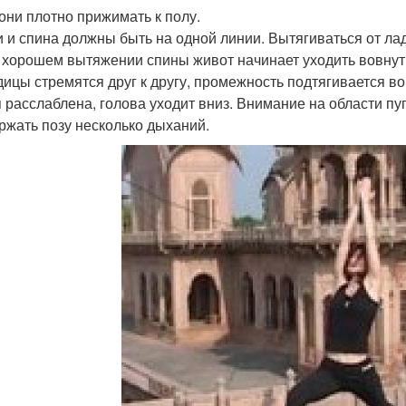
дони плотно прижимать к полу.
ки и спина должны быть на одной линии. Вытягиваться от ла
и хорошем вытяжении спины живот начинает уходить вовнут
одицы стремятся друг к другу, промежность подтягивается во
я расслаблена, голова уходит вниз. Внимание на области пу
ержать позу несколько дыханий.