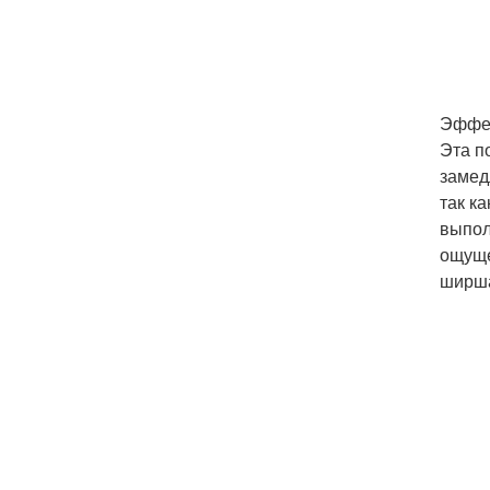
Эффе
Эта п
замед
так к
выпол
ощуще
ширша