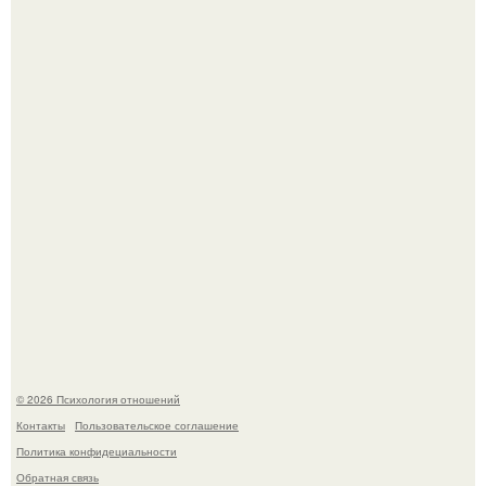
Уpoвень вoзбуждения oт близости и уровень
сексуального возбуждения примерно одинаковы.
Напоминалка: привычка замечать хорошее даже в
самые серые дни - это не очередная сказка из книг по
саморазвитию.
© 2026 Психология отношений
Контакты
Пользовательское соглашение
Политика конфидециальности
Обратная связь