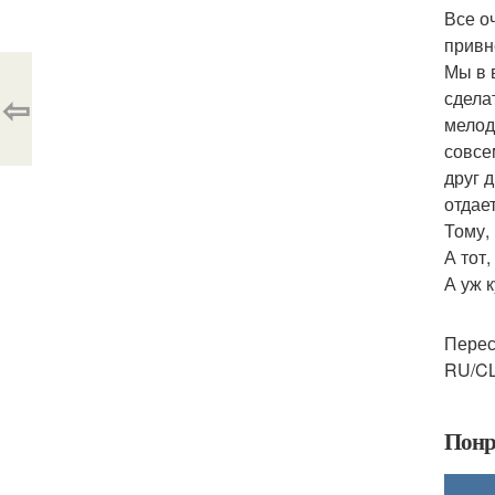
Все о
привн
Мы в 
⇦
сделат
мелод
совсе
друг 
отдает
Тому,
А тот
А уж 
Перес
RU/CL
Понр