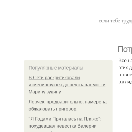
если тебе труд
Пот
Все н
этих 
Популярные материалы
в тво
В Сети раскритиковали
взгля
изменившуюся до неузнаваемости
Марину зудину.
Лерчек, предварительно, намерена
обжаловать приговор.
"Я Годами Пряталась на Пляже":
похудевшая невестка Валерии