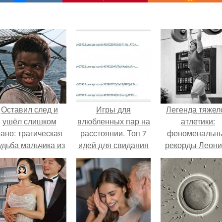
Оставил след и
Игры для
Легенда тяжел
ушёл слишком
влюбленных пар на
атлетики:
ано: трагическая
расстоянии. Топ 7
феноменальн
удьба мальчика из
идей для свидания
рекорды Леони
фильма
на расстоянии
Тараненко.
"Максимка".