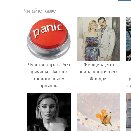
Читайте также
Чувство страха без
Женщина, что
причины. Чувство
знала настоящего
тревоги: в чем
Фредди.
р
причины
с
«беспричинного»
беспокойства и как
их устранить?