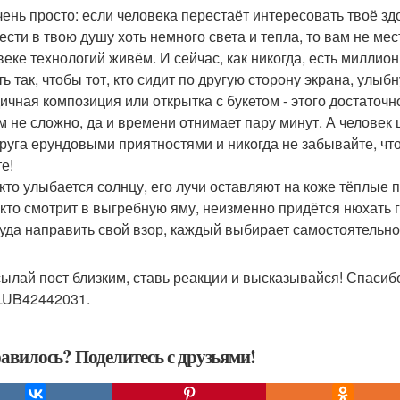
чень просто: если человека перестаёт интересовать твоё здо
ести в твою душу хоть немного света и тепла, то вам не мест
веке технологий живём. И сейчас, как никогда, есть миллио
ь так, чтобы тот, кто сидит по другую сторону экрана, улыб
ичная композиция или открытка с букетом - этого достаточно
м не сложно, да и времени отнимает пару минут. А человек
друга ерундовыми приятностями и никогда не забывайте, чт
е!
 кто улыбается солнцу, его лучи оставляют на коже тёплые 
, кто смотрит в выгребную яму, неизменно придётся нюхать г
куда направить свой взор, каждый выбирает самостоятельно
ылай пост близким, ставь реакции и высказывайся! Спасибо
UB42442031.
авилось? Поделитесь с друзьями!