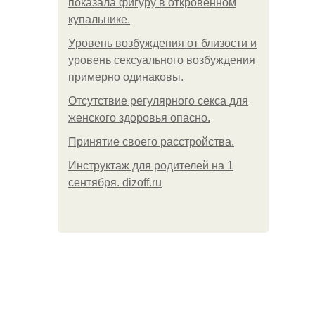
показала фигуру в откровенном
купальнике.
Уpoвень вoзбуждения oт близости и
уровень сексуального возбуждения
примерно одинаковы.
Отсутствие регулярного секса для
женского здоровья опасно.
Принятие своего расстройства.
Инструктаж для родителей на 1
сентября. dizoff.ru