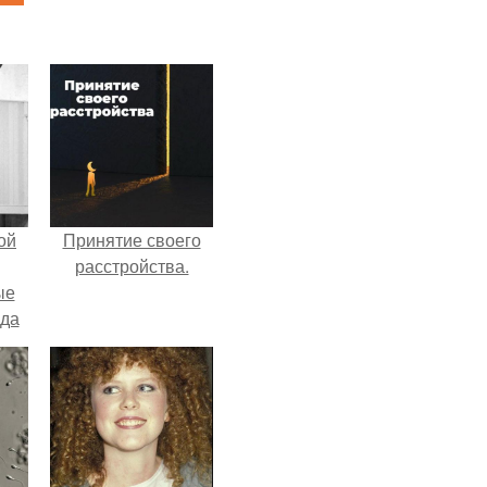
ой
Принятие своего
расстройства.
ые
да