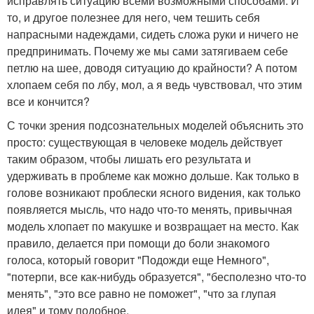
исправлять ситуацию всеми возможными способами. И
то, и другое полезнее для него, чем тешить себя
напрасными надеждами, сидеть сложа руки и ничего не
предпринимать. Почему же мы сами затягиваем себе
петлю на шее, доводя ситуацию до крайности? А потом
хлопаем себя по лбу, мол, а я ведь чувствовал, что этим
все и кончится?
С точки зрения подсознательных моделей объяснить это
просто: существующая в человеке модель действует
таким образом, чтобы лишать его результата и
удерживать в проблеме как можно дольше. Как только в
голове возникают проблески ясного видения, как только
появляется мысль, что надо что-то менять, привычная
модель хлопает по макушке и возвращает на место. Как
правило, делается при помощи до боли знакомого
голоса, который говорит "Подожди еще Немного",
"потерпи, все как-нибудь образуется", "бесполезно что-то
менять", "это все равно не поможет", "что за глупая
идея" и тому подобное.