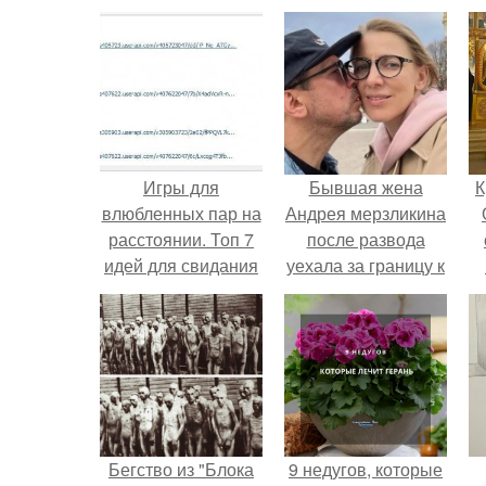
Игры для
Бывшая жена
К
влюбленных пар на
Андрея мерзликина
расстоянии. Топ 7
после развода
идей для свидания
уехала за границу к
на расстоянии
новому избраннику
оставив детей.
Бегство из "Блока
9 недугов, которые