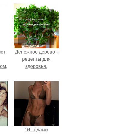
ают
Денежное дерево -
рецепты для
том,
здоровья.
 к
м.
"Я Годами