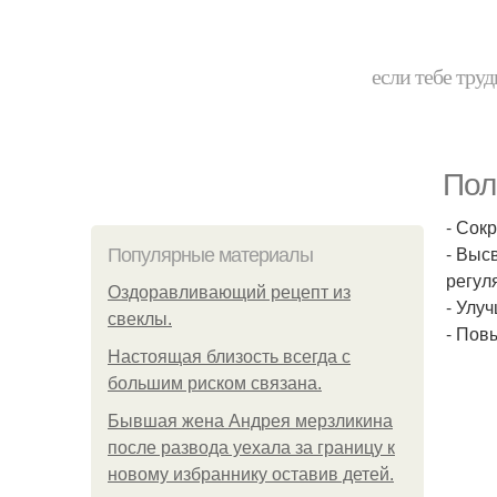
если тебе труд
Пол
- Сок
- Выс
Популярные материалы
регул
Оздоравливающий рецепт из
- Улу
свеклы.
- Пов
Hacтоящая близость всегда с
большим риском связана.
Бывшая жена Андрея мерзликина
после развода уехала за границу к
новому избраннику оставив детей.