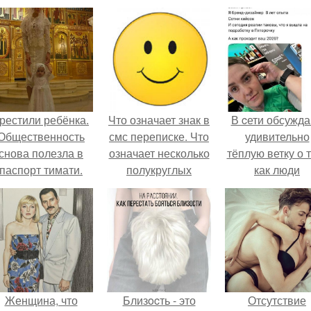
рестили ребёнка.
Что означает знак в
В cети обсужд
Общественность
смс переписке. Что
удивительно
снова полезла в
означает несколько
тёплую ветку о 
паспорт тимати.
полукруглых
как люди
скобочек в конце
адаптируются
предложения?
новым реалия
Женщина, что
Близocть - это
Отсутствие