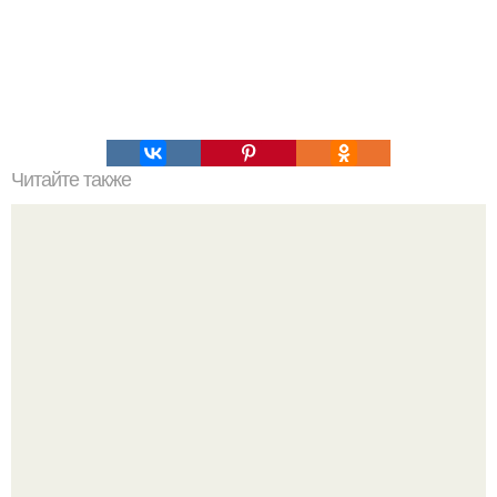
Читайте также
О состоянии здоровья можно взглянув на лицо и шею
узнать.