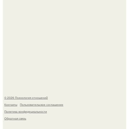
Нефтяной кризис 1973 года и трагическая судьба короля
Фейсала.
Главной героиней стала школьница, забеременевшая от
21-летнего парня.
© 2026 Психология отношений
Контакты
Пользовательское соглашение
Политика конфидециальности
Обратная связь