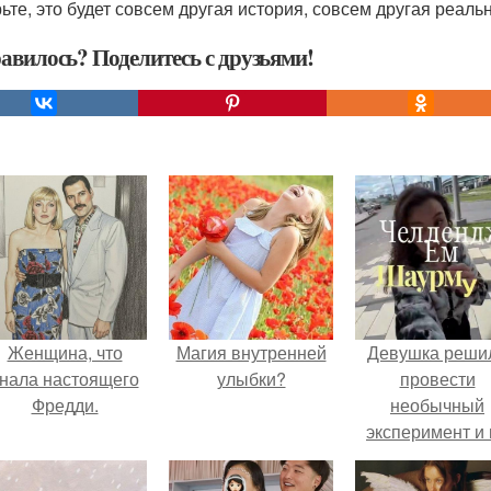
ьте, это будет совсем другая история, совсем другая реаль
авилось? Поделитесь с друзьями!
Женщина, что
Магия внутренней
Девушка реши
нала настоящего
улыбки?
провести
Фредди.
необычный
эксперимент и 
протяжении 3
дней питалас