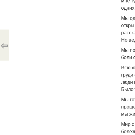
мне т
одних,
Мы од
откры
расск
Но ве
⇦
Мы по
боли с
Всю ж
груди
люди 
Было"
Мы го
проще
мы жи
Мир с
болез