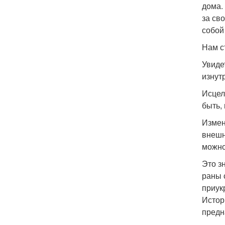
дома.
за св
собой
Нам с
Увиде
изнутр
Исцел
быть,
Измен
внешн
можно
Это з
раны 
приук
Истор
предн