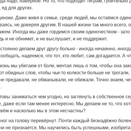
уда надо, наверное. Но то, что подходит тиграм, губительно
 яд для других.
иноки. Даже живя в семье, среди людей, мы остаёмся одино
ваясь, не доверяя другим. В нашей жизни так много всего, 
ажем. Иногда мы даже гордимся своим одиночеством - зато н
дь и не обнимет, и не выслушает, и не поддержит.
стоянно делаем друг другу больно - иногда нечаянно, иногд
ообщать, надеемся, что тот, кто любит, сам догадается. А ч
изнь мы убегаем от боли, мечтая лишь о том, чтобы она за
 от обидных слов, чтобы чьи-то колкости больше не трогал
не предавали, не обманывали, не обижали. Точно знаем, че
.
товы заниматься чем угодно, но заглянуть в собственное се
, даже если там менее интересно. Мы делаем не то, что хоти
вём и насколько мы в этом несчастны?
 ног на голову перевёрнут. Почти каждый безнадёжно болен
ни не признается. Мы научились быть успешными, изобрет