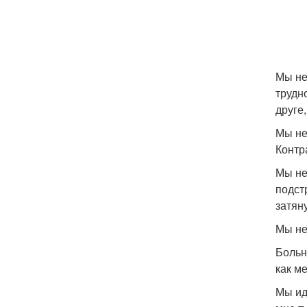
Мы не
трудн
друге
Мы не
Контр
Мы не
подст
затян
Мы не
Больн
как м
Мы идё