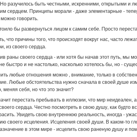
 Но разучилось быть честными, искренними, открытыми и л
оим сердцем. Принципы морали - даже элементарные - тепе
 можно говорить.
тоило бы развернуться лицом к самим себе. Просто перестат
ть, что причины того, что происходят вокруг нас, часто леж
и, из своего сердца.
ив раны своего сердца - или хотя бы начав этот путь, мы мо
 не быстро и не настолько, насколько хотелось бы, но - суще
ить любые отношения можно , внимание, только в собствен
ие. Любые обстоятельства нужно сначала в своей душе изм
, меняя себя, но что это значит?
начит перестать пребывать в иллюзии, что мир неидеален, а 
своего сердца. Честно посмотреть в свою душу, как будто в
расить. Увидеть свою внутреннюю реальность, иногда - ужасн
ию своего исцеления. Исцеления своей души. В каком-то гл
азначение в этом мире - исцелить свою раненую душу и по