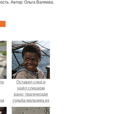
ность. Автор: Ольга Валяева.
ла
Оставил след и
ушёл слишком
рано: трагическая
на
судьба мальчика из
0
фильма
ь
"Максимка".