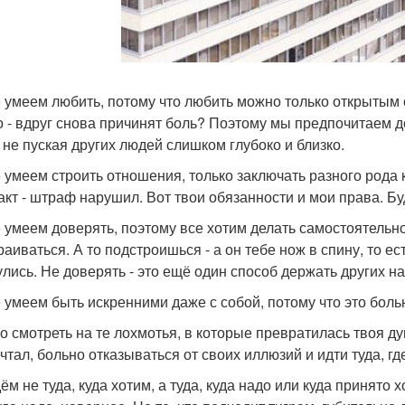
 умеем любить, потому что любить можно только открытым
о - вдруг снова причинят боль? Поэтому мы предпочитаем д
, не пуская других людей слишком глубоко и близко.
 умеем строить отношения, только заключать разного рода к
акт - штраф нарушил. Вот твои обязанности и мои права. Бу
 умеем доверять, поэтому все хотим делать самостоятельно, 
раиваться. А то подстроишься - а он тебе нож в спину, то 
улись. Не доверять - это ещё один способ держать других на
 умеем быть искренними даже с собой, потому что это боль
о смотреть на те лохмотья, в которые превратилась твоя ду
ечтал, больно отказываться от своих иллюзий и идти туда, гд
м не туда, куда хотим, а туда, куда надо или куда принято хо