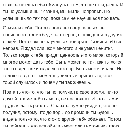
если захочешь себя обмануть в том, что не страдаешь. И
ты не услышишь: "Извини, мы Были Неправы". Не
услышишь до тех пор, пока сам не научишься прощать.
Сначала себя. Потом своих несовершенных, не
повинных в твоей беде партнеров, своих детей и других
людей. Пока сам не научишься говорить: "извини. Я был
неправ. Я ждал слишком многого и не умел ценить".
Только тогда к тебе придет ценность этого мира, который
многое может дать тебе. Быть может не так, как ты хотел
этого в детстве и ждал до сих пор. Быть может иначе. Но
только тогда ты сможешь увидеть и принять то, что с
тобой случилось и почему ты так живешь.
Принять что-то, что ты не получил в свое время, никто
другой, кроме тебя самого, не восполнит. И это - самая
трудная часть работы. Сначала нужно увидеть, что не
получил, потому что до поры до времени ты будешь
видеть только то, что кто-то другой тебя обижает. Потом
ты поймешь, что вся обида имеет один источник - твою