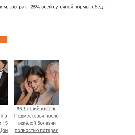
м: завтрак - 25% всей суточной нормы, обед -
с
66-Летний житель
й в
Подмосковья после
о 15
тяжёлой болезни
 Цой
полностью потерял