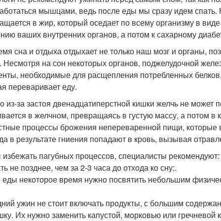
аботаться мышцами, ведь после еды мы сразу идем спать. 
ащается в жир, который оседает по всему организму в виде
нию ваших внутренних органов, а потом к сахарному диабет
емя сна и отдыха отдыхает не только наш мозг и органы, п
. Несмотря на сон некоторых органов, поджелудочной желе
нты, необходимые для расщепления потребленных белков, 
ая переваривает еду.
о из-за застоя двенадцатиперстной кишки желчь не может п
ивается в желчном, превращаясь в густую массу, а потом в 
стные процессы брожения непереваренной пищи, которые 
да в результате гниения попадают в кровь, вызывая отравл
 избежать пагубных процессов, специалисты рекомендуют:
ь не позднее, чем за 2-3 часа до отхода ко сну;.
 еды некоторое время нужно посвятить небольшим физичес
дний ужин не стоит включать продукты, с большим содержан
шку. Их нужно заменить капустой, морковью или гречневой 