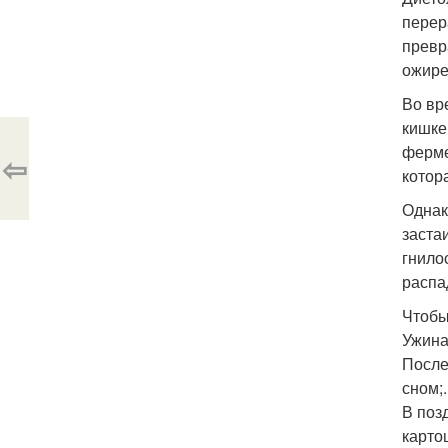
перер
превр
ожире
Во вр
кишке
ферме
⇦
котор
Однак
заста
гнило
распа
Чтобы
Ужинат
После
сном;.
В поз
карто