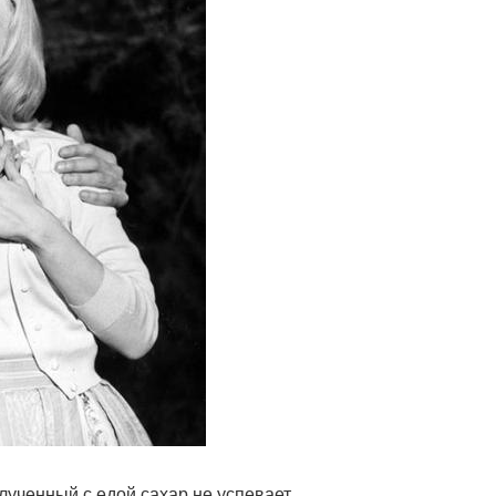
лученный с едой сахар не успевает