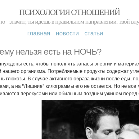
ПСИХОЛОГИЯ ОТНОШЕНИЙ
но - значит, ты идешь в правильном направлении. твой вн
главная
новости
статьи
ему нельзя есть на НОЧЬ?
нуждены есть, чтобы пополнять запасы энергии и материала
й нашего организма. Потребляемые продукты содержат угл
нь глюкозы. В случае активного образа жизни после еды, 
ми, а на "Лишние" килограммы его не остается. Но не все
иваются перекусами или обильным поздним ужином перед 