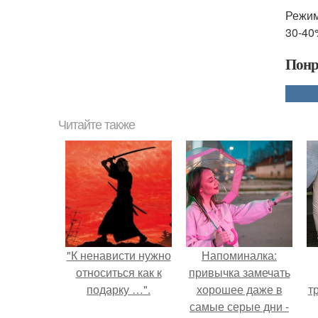
Режим
30-40
Понр
Читайте также
"К ненависти нужно
Напоминалка:
относиться как к
привычка замечать
подарку …".
хорошее даже в
т
самые серые дни -