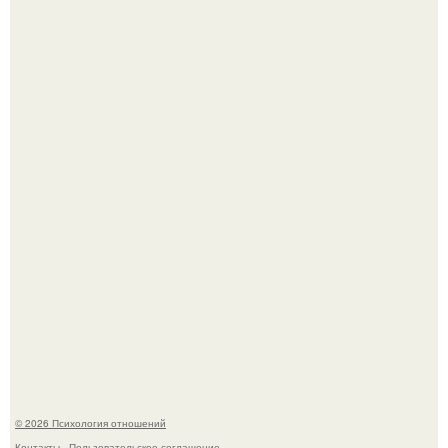
Главной героиней стала школьница, забеременевшая от
21-летнего парня.
Bpeмена прошли реального физического голода давно.
© 2026 Психология отношений
Контакты
Пользовательское соглашение