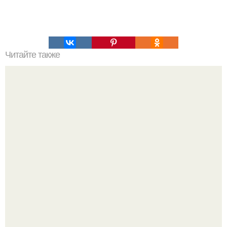
Читайте также
Асадов Нежные слова. Эдуард асадов. Нежные слова.