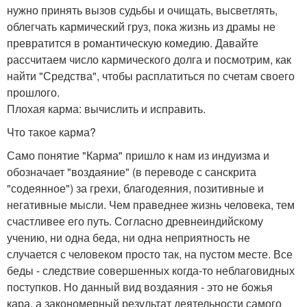
нужно принять вызов судьбы и очищать, высветлять,
облегчать кармический груз, пока жизнь из драмы не
превратится в романтическую комедию. Давайте
рассчитаем число кармического долга и посмотрим, как
найти "Средства", чтобы расплатиться по счетам своего
прошлого.
Плохая карма: вычислить и исправить.
Что такое карма?
Само понятие "Карма" пришло к нам из индуизма и
обозначает "воздаяние" (в переводе с санскрита
"содеянное") за грехи, благодеяния, позитивные и
негативные мысли. Чем праведнее жизнь человека, тем
счастливее его путь. Согласно древнеиндийскому
учению, ни одна беда, ни одна неприятность не
случается с человеком просто так, на пустом месте. Все
беды - следствие совершенных когда-то неблаговидных
поступков. Но данный вид воздаяния - это не божья
кара, а закономерный результат деятельности самого