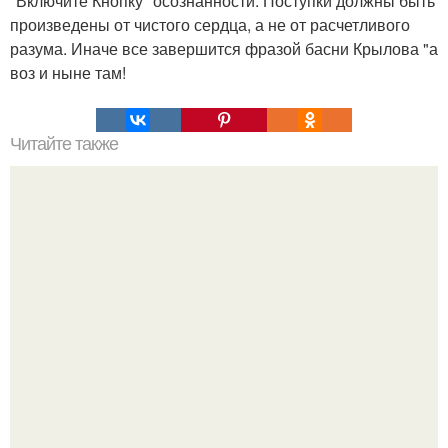
"Включите Кнопку" осознанности. Поступки должны быть
произведены от чистого сердца, а не от расчетливого
разума. Иначе все завершится фразой басни Крылова "а
воз и ныне там!
Читайте также
"К ненависти нужно относиться как к подарку …".