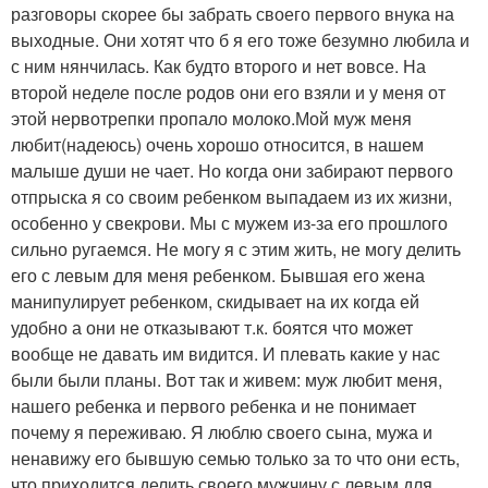
разговоры скорее бы забрать своего первого внука на
выходные. Они хотят что б я его тоже безумно любила и
с ним нянчилась. Как будто второго и нет вовсе. На
второй неделе после родов они его взяли и у меня от
этой нервотрепки пропало молоко.Мой муж меня
любит(надеюсь) очень хорошо относится, в нашем
малыше души не чает. Но когда они забирают первого
отпрыска я со своим ребенком выпадаем из их жизни,
особенно у свекрови. Мы с мужем из-за его прошлого
сильно ругаемся. Не могу я с этим жить, не могу делить
его с левым для меня ребенком. Бывшая его жена
манипулирует ребенком, скидывает на их когда ей
удобно а они не отказывают т.к. боятся что может
вообще не давать им видится. И плевать какие у нас
были были планы. Вот так и живем: муж любит меня,
нашего ребенка и первого ребенка и не понимает
почему я переживаю. Я люблю своего сына, мужа и
ненавижу его бывшую семью только за то что они есть,
что приходится делить своего мужчину с левым для