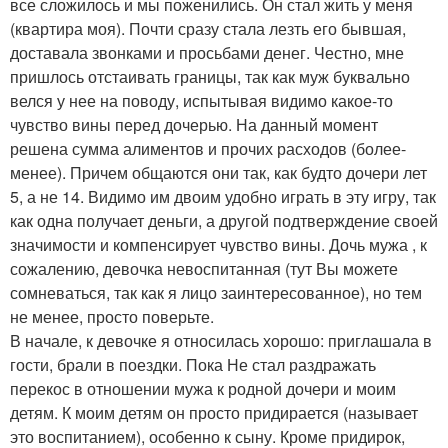
все сложилось и мы поженились. Он стал жить у меня
(квартира моя). Почти сразу стала лезть его бывшая,
доставала звонками и просьбами денег. Честно, мне
пришлось отстаивать границы, так как муж буквально
велся у нее на поводу, испытывая видимо какое-то
чувство вины перед дочерью. На данный момент
решена сумма алиментов и прочих расходов (более-
менее). Причем общаются они так, как будто дочери лет
5, а не 14. Видимо им двоим удобно играть в эту игру, так
как одна получает деньги, а другой подтверждение своей
значимости и компенсирует чувство вины. Дочь мужа , к
сожалению, девочка невоспитанная (тут Вы можете
сомневаться, так как я лицо заинтересованное), но тем
не менее, просто поверьте.
В начале, к девочке я относилась хорошо: приглашала в
гости, брали в поездки. Пока Не стал раздражать
перекос в отношении мужа к родной дочери и моим
детям. К моим детям он просто придирается (называет
это воспитанием), особенно к сыну. Кроме придирок,