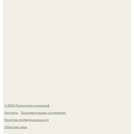
свадьбой".
Когда-то всем объясняли эту тему слишком просто:
миллионы сперматозоидов бегут к цели, а побеждает
самый быстрый.
© 2026 Психология отношений
Контакты
Пользовательское соглашение
Политика конфидециальности
Обратная связь