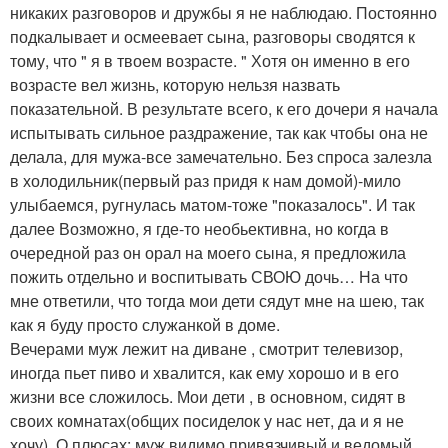
никаких разговоров и дружбы я не наблюдаю. Постоянно
подкалывает и осмеевает сына, разговоры сводятся к
тому, что " я в твоем возрасте. " Хотя он именно в его
возрасте вел жизнь, которую нельзя назвать
показательной. В результате всего, к его дочери я начала
испытывать сильное раздражение, так как чтобы она не
делала, для мужа-все замечательно. Без спроса залезла
в холодильник(первый раз придя к нам домой)-мило
улыбаемся, ругнулась матом-тоже "показалось". И так
далее Возможно, я где-то необьективна, но когда в
очередной раз он орал на моего сына, я предложила
пожить отдельно и воспитывать СВОЮ дочь… На что
мне ответили, что тогда мои дети сядут мне на шею, так
как я буду просто служанкой в доме.
Вечерами муж лежит на диване , смотрит телевизор,
иногда пьет пиво и хвалится, как ему хорошо и в его
жизни все сложилось. Мои дети , в основном, сидят в
своих комнатах(общих посиделок у нас нет, да и я не
хочу). О плюсах: муж видимо привязчивый и ведомый