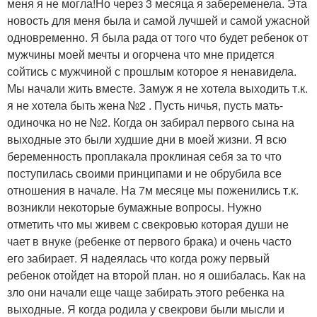
меня я не могла!Но через 3 месяца я забеременела. Эта
новость для меня была и самой лучшей и самой ужасной
одновременно. Я была рада от того что будет ребенок от
мужчины моей мечты и огорчена что мне придется
сойтись с мужчиной с прошлым которое я ненавидела.
Мы начали жить вместе. Замуж я не хотела выходить т.к.
я не хотела быть жена №2 . Пусть ничья, пусть мать-
одиночка но не №2. Когда он забирал первого сына на
выходные это были худшие дни в моей жизни. Я всю
беременность проплакала проклиная себя за то что
поступилась своими принципами и не обрубила все
отношения в начале. На 7м месяце мы поженились т.к.
возникли некоторые бумажные вопросы. Нужно
отметить что мы живем с свекровью которая души не
чает в внуке (ребенке от первого брака) и очень часто
его забирает. Я надеялась что когда рожу первый
ребенок отойдет на второй план. но я ошибалась. Как на
зло они начали еще чаще забирать этого ребенка на
выходные. Я когда родила у свекрови были мысли и