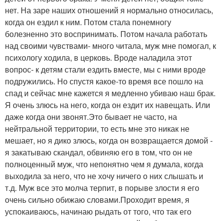
нет. На заре наших отношений я нормально относилась,
когда он ездил к ним. Потом стала понемногу
болезненно это воспринимать. Потом начала работать
над своими чувствами- много читала, муж мне помогал, к
психологу ходила, в церковь. Вроде наладила этот
вопрос- к детям стали ездить вместе, мы с ними вроде
подружились. Но спустя какое-то время все пошло на
спад и сейчас мне кажется я медленно убиваю наш брак.
Я очень злюсь на него, когда он ездит их навещать. Или
даже когда они звонят.Это бывает не часто, на
нейтральной территории, то есть мне это никак не
мешает, но я дико злюсь, когда он возвращается домой -
я закатываю скандал, обвиняю его в том, что он не
полноценный муж, что непонятно чем я думала, когда
выходила за него, что не хочу ничего о них слышать и
т.д. Муж все это молча терпит, в порыве злости я его
очень сильно обижаю словами.Проходит время, я
успокаиваюсь, начинаю рыдать от того, что так его