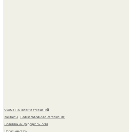
В Сети раскритиковали изменившуюся до
неузнаваемости Марину зудину.
Лерчек, предварительно, намерена обжаловать
приговор.
© 2026 Психология отношений
Контакты
Пользовательское соглашение
Политика конфидециальности
Обратная связь