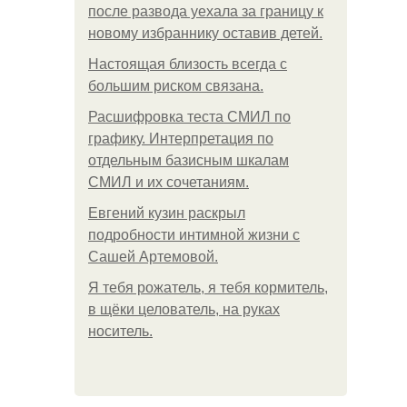
после развода уехала за границу к
новому избраннику оставив детей.
Hacтоящая близость всегда с
большим риском связана.
Расшифровка теста СМИЛ по
графику. Интерпретация по
отдельным базисным шкалам
СМИЛ и их сочетаниям.
Евгений кузин раскрыл
подробности интимной жизни с
Сашей Артемовой.
Я тебя рожатель, я тебя кормитель,
в щёки целователь, на руках
носитель.