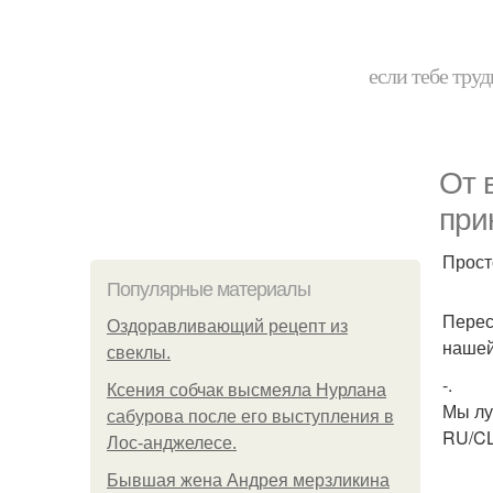
если тебе труд
От 
при
Прост
Популярные материалы
Перес
Оздоравливающий рецепт из
нашей
свеклы.
-.
Ксения собчак высмеяла Нурлана
Мы лу
сабурова после его выступления в
RU/C
Лос-анджелесе.
Бывшая жена Андрея мерзликина