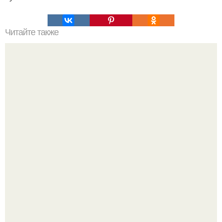
Читайте также
Что означает знак в смс переписке. Что означает
несколько полукруглых скобочек в конце предложения?