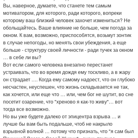
Вы, наверное, думаете, что станете тем самым
мотиватором, для которого, ради которого, вопреки
которому ваш близкий человек захочет измениться? Не
обольщайтесь. Ваше влияние не больше, чем погода за
окном. К вам, возможно, приспособятся, возьмут зонтик
в случае непогоды, но менять свои убеждения, а еще
больше - структуру своей личности - ради тучек за окном
… в себе ли вы?
Вот если самого человека внезапно перестанет
устраивать, что во время дождя ему тоскливо, а в жару
он страдает …. Когда ему самому надоест, что он глубоко
несчастен, неуспешен, что жизнь складывается не так,
как хочется, или еще что … или, чем бог не шутит, во сне
посетит озарение, что "хреново я как-то живу"… вот
тогда все возможно.
Но вы уже будете далеко от эпицентра взрыва … и
лучше бы вам быть подальше, чтоб не накрыло
взрывной волной … потому что признать, что "я сам был