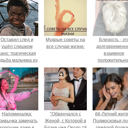
Оставил след и
Мудрые советы на
Близocть - эт
ушёл слишком
все случаи жизни.
долговременн
ано: трагическая
взаимное
удьба мальчика из
положительно
фильма
эмоциональн
"Максимка".
вовлечение,
взаимодействи
Напоминалка:
"Обвенчался с
66-Летний жит
ривычка замечать
Женой, с Которой в
Подмосковья по
хорошее даже в
Браке уже Около 15
тяжёлой болез