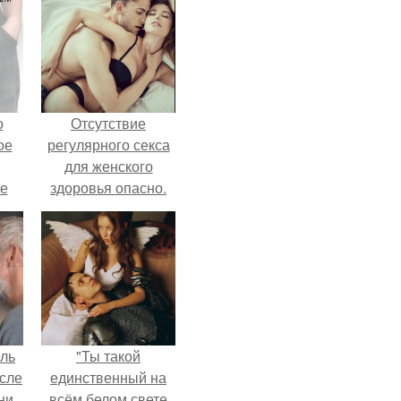
о
Отсутствие
ое
регулярного секса
для женского
е
здоровья опасно.
ое
е.
ель
"Ты такой
сле
единственный на
ни
всём белом свете