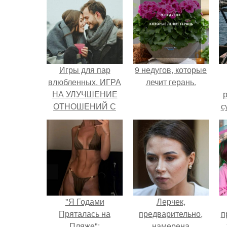
Игры для пар
9 недугов, которые
влюбленных. ИГРА
лечит герань.
НА УЛУЧШЕНИЕ
р
ОТНОШЕНИЙ С
с
ЛЮБИМЫМ
"Я Годами
Лерчек,
Пряталась на
предварительно,
п
Пляже":
намерена