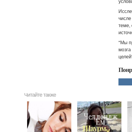
услов
Иссле
числе
теме,
источ
"Мы п
мозга
целей
Понр
Читайте также