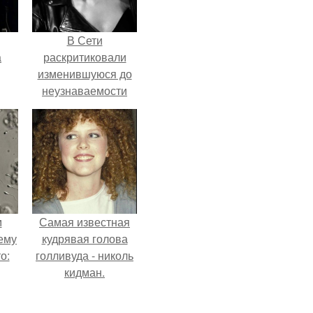
В Сети
а
раскритиковали
изменившуюся до
неузнаваемости
рии
Марину зудину.
у в
м
Самая известная
ему
кудрявая голова
о:
голливуда - николь
кидман.
ов
а