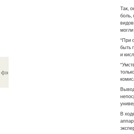
Так, 
боль,
видов
могли
"При 
быть 
и кисл
"Умст
⇦
тольк
комис
Вывод
непос
униве
В ход
аппар
экспе