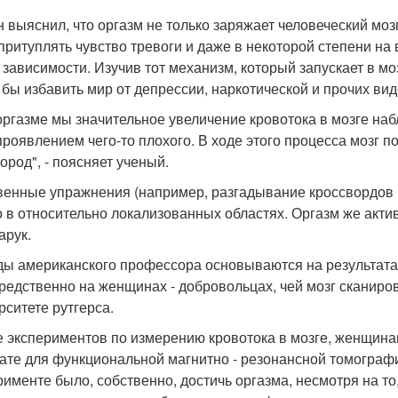
он выяснил, что оргазм не только заряжает человеческий моз
 притуплять чувство тревоги и даже в некоторой степени н
 зависимости. Изучив тот механизм, который запускает в мо
 бы избавить мир от депрессии, наркотической и прочих ви
оргазме мы значительное увеличение кровотока в мозге наб
проявлением чего-то плохого. В ходе этого процесса мозг 
ород", - поясняет ученый.
венные упражнения (например, разгадывание кроссвордов и
о в относительно локализованных областях. Оргазм же актив
арук.
ы американского профессора основываются на результата
редственно на женщинах - добровольцах, чей мозг сканиро
рситете рутгерса.
е экспериментов по измерению кровотока в мозге, женщина
ате для функциональной магнитно - резонансной томогра
рименте было, собственно, достичь оргазма, несмотря на то