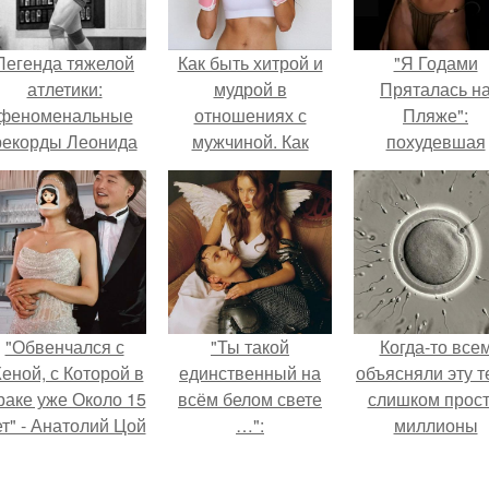
Легенда тяжелой
Как быть хитрой и
"Я Годами
атлетики:
мудрой в
Пряталась н
феноменальные
отношениях с
Пляже":
рекорды Леонида
мужчиной. Как
похудевшая
Тараненко.
женщине не
невестка Вале
потерять себя в
показала фигур
отношениях с
откровенном
мужчиной.
купальнике.
"Обвенчался с
"Ты такой
Когда-то все
еной, с Которой в
единственный на
объясняли эту т
раке уже Около 15
всём белом свете
слишком прост
ет" - Анатолий Цой
…":
миллионы
удивил
сперматозоид
поклонников
бегут к цели, 