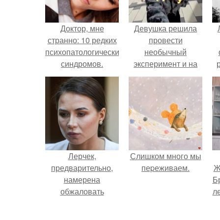
Доктор, мне
Девушка решила
странно: 10 редких
провести
психопатологических
необычный
синдромов.
эксперимент и на
протяжении 30
дней питалась
одной шаурмой.
Лерчек,
Слишком много мы
предварительно,
пеpеживаем.
Ж
намерена
Б
обжаловать
л
приговор.