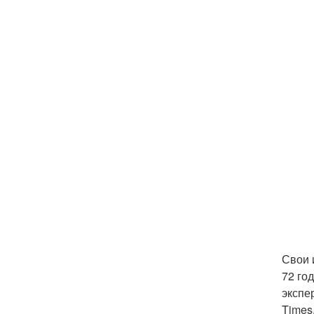
Свои 
72 го
экспе
Times