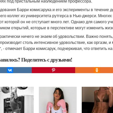
иях под пристальным наблюдением профессора.
дования Барри комисарука и его эксперименты в течение д
 его коллег из университета рутгерса в Нью-джерси. Многи
 от которой он не отступает много лет. Однако для самого у
ником открытий, которые в перспективе могут изменить жиз
рактически ничего не знаем об удовольствии. Важно понять,
 производит столь интенсивное удовольствие, как оргазм, 
", - отмечает Барри комисарук, подчеркивая, что ответить н
авилось? Поделитесь с друзьями!