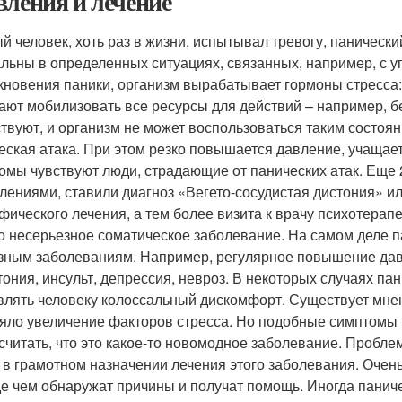
вления и лечение
й человек, хоть раз в жизни, испытывал тревогу, панически
льны в определенных ситуациях, связанных, например, с у
кновения паники, организм вырабатывает гормоны стресса
ают мобилизовать все ресурсы для действий – например, бе
ствуют, и организм не может воспользоваться таким состоя
еская атака. При этом резко повышается давление, учащае
омы чувствуют люди, страдающие от панических атак. Еще 2
лениями, ставили диагноз «Вегето-сосудистая дистония» 
фического лечения, а тем более визита к врачу психотерап
то несерьезное соматическое заболевание. На самом деле п
зным заболеваниям. Например, регулярное повышение давл
тония, инсульт, депрессия, невроз. В некоторых случаях па
влять человеку колоссальный дискомфорт. Существует мнен
яло увеличение факторов стресса. Но подобные симптомы 
 считать, что это какое-то новомодное заболевание. Пробле
и в грамотном назначении лечения этого заболевания. Очень
е чем обнаружат причины и получат помощь. Иногда паниче