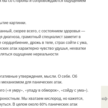
к бы со стороны и сопровождаются ощущением
ытие картинки.
занный, скорее всего, с состоянием здоровья —
дя диагноза, грамотный специалист заметит в
сердцебиение, дрожь в теле, страх сойти с ума,
ких атак характерно чувство удушья, нехватки
оявляться ощущение нереальности
гативные утверждения, мысли. О себе. Об
 механизмом для панических атак.
о («я умру», «упаду в обморок», «сойду с ума»).
⇨
рхностным. Мы хватаем кислород, но кажется,
нуться. В целом около 60% панических атак