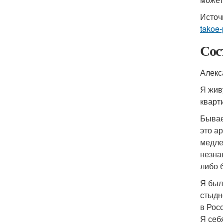
Источ
takoe-
Сос
Алекс
Я жив
кварт
Бывае
это а
медле
незна
либо 
Я был
стыдн
в Рос
Я себ