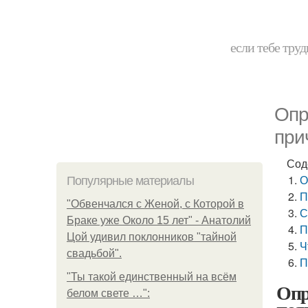
если тебе труд
Опр
при
Сод
О
Популярные материалы
П
"Обвенчался с Женой, с Которой в
С
Браке уже Около 15 лет" - Анатолий
П
Цой удивил поклонников "тайной
Ч
свадьбой".
П
"Ты такой единственный на всём
Опр
белом свете …":