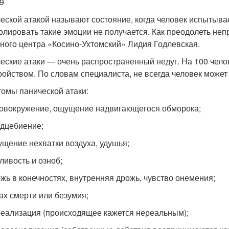
9
еской атакой называют состояние, когда человек испытывае
олировать такие эмоции не получается. Как преодолеть неп
ного центра «Косино-Ухтомский» Лидия Годлевская.
еские атаки — очень распространенный недуг. На 100 чел
ройством. По словам специалиста, не всегда человек может с
омы панической атаки:
овокружение, ощущение надвигающегося обморока;
дцебиение;
щение нехватки воздуха, удушья;
ливость и озноб;
жь в конечностях, внутренняя дрожь, чувство онемения;
ах смерти или безумия;
еализация (происходящее кажется нереальным);