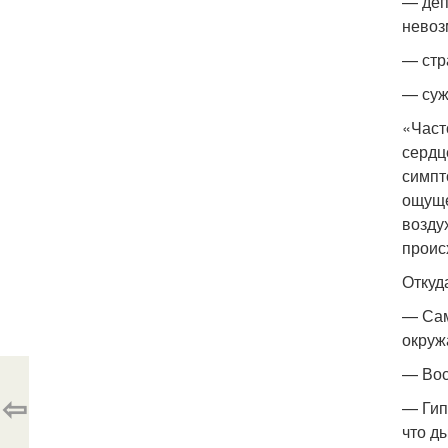
— деп
невоз
— стр
— суж
«Част
сердц
симпт
ощуще
возду
проис
Откуд
— Сам
окруж
— Вос
⇦
— Гип
что д