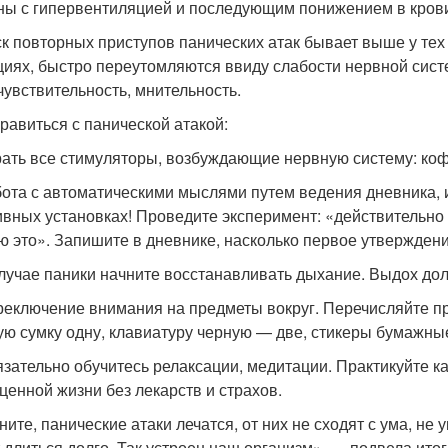
ны с гипервентиляцией и последующим понижением в крови 
к повторных приступов панических атак бывает выше у тех
циях, быстро переутомляются ввиду слабости нервной сист
чувствительность, мнительность.
правиться с панической атакой:
ать все стимуляторы, возбуждающие нервную систему: кофеи
ота с автоматическими мыслями путем ведения дневника, и
ивных установках! Проведите эксперимент: «действительно 
ю это». Запишите в дневнике, насколько первое утверждени
лучае паники начните восстанавливать дыхание. Выдох дол
еключение внимания на предметы вокруг. Перечисляйте про 
ую сумку одну, клавиатуру черную — две, стикеры бумажные 
зательно обучитесь релаксации, медитации. Практикуйте к
ценной жизни без лекарств и страхов.
ните, панические атаки лечатся, от них не сходят с ума, не
 длиться долго. Так устроен наш организм», — подвела итог