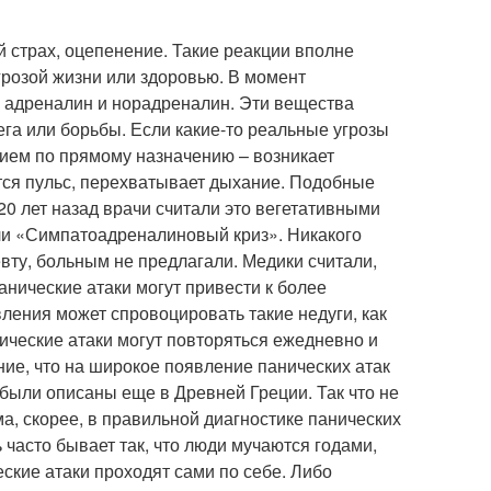
й страх, оцепенение. Такие реакции вполне
грозой жизни или здоровью. В момент
: адреналин и норадреналин. Эти вещества
га или борьбы. Если какие-то реальные угрозы
нием по прямому назначению – возникает
тся пульс, перехватывает дыхание. Подобные
0 лет назад врачи считали это вегетативными
или «Симпатоадреналиновый криз». Никакого
евту, больным не предлагали. Медики считали,
анические атаки могут привести к более
ения может спровоцировать такие недуги, как
нические атаки могут повторяться ежедневно и
ие, что на широкое появление панических атак
были описаны еще в Древней Греции. Так что не
ма, скорее, в правильной диагностике панических
 часто бывает так, что люди мучаются годами,
ские атаки проходят сами по себе. Либо