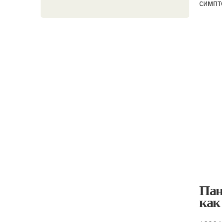
симпт
Пан
как