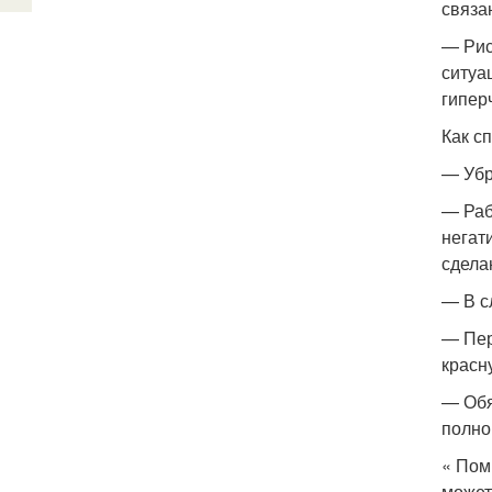
связа
— Рис
ситуа
гипер
Как с
— Убр
— Раб
негат
сдела
— В с
— Пер
красн
— Обя
полно
« Пом
может