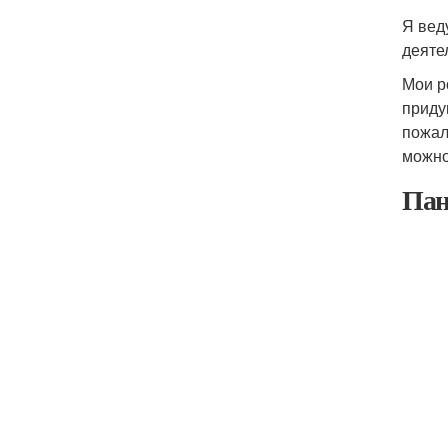
Я вед
деяте
Мои р
приду
пожал
можно
Пан