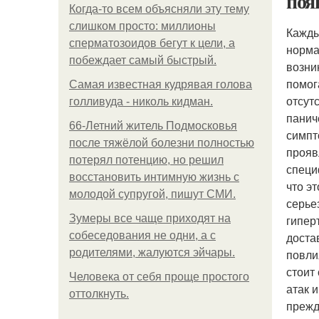
поя
Когда-то всем объясняли эту тему
слишком просто: миллионы
Кажды
сперматозоидов бегут к цели, а
норма
побеждает самый быстрый.
возни
помог
Самая известная кудрявая голова
отсут
голливуда - николь кидман.
панич
66-Летний житель Подмосковья
симпт
после тяжёлой болезни полностью
прояв
потерял потенцию, но решил
специ
восстановить интимную жизнь с
что э
молодой супругой, пишут СМИ.
серье
Зумеры все чаще приходят на
гипер
собеседования не одни, а с
доста
родителями, жалуются эйчары.
повли
стоит
Человека от себя проще простого
атак 
оттолкнуть.
прежд