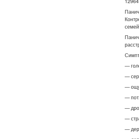
12964
Панич
Контр
семей
Панич
расст
Симпт
— гол
— сер
— ощу
— пот
— дро
— стр
— дер