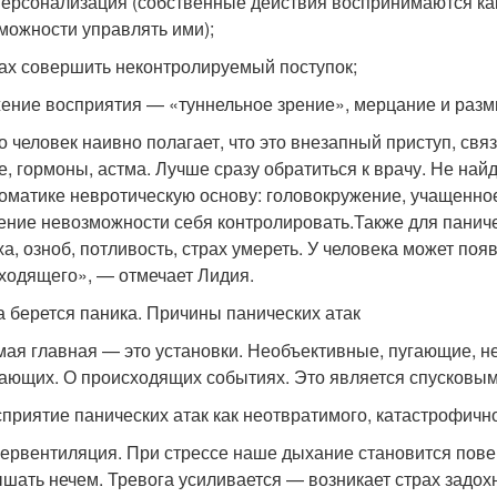
ерсонализация (собственные действия воспринимаются ка
можности управлять ими);
ах совершить неконтролируемый поступок;
ение восприятия — «туннельное зрение», мерцание и разм
о человек наивно полагает, что это внезапный приступ, свя
е, гормоны, астма. Лучше сразу обратиться к врачу. Не най
оматике невротическую основу: головокружение, учащенное 
ние невозможности себя контролировать.Также для паничес
ха, озноб, потливость, страх умереть. У человека может п
ходящего», — отмечает Лидия.
а берется паника. Причины панических атак
ая главная — это установки. Необъективные, пугающие, не
ающих. О происходящих событиях. Это является спусковым
приятие панических атак как неотвратимого, катастрофичног
ервентиляция. При стрессе наше дыхание становится пове
ышать нечем. Тревога усиливается — возникает страх задох