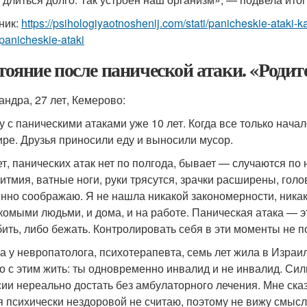
ник:
https://psihologiyaotnoshenij.com/stati/panicheskie-ataki-
panicheskie-ataki
тояние после панической атаки. «Родите
андра, 27 лет, Кемерово:
у с паническими атаками уже 10 лет. Когда все только нача
ире. Друзья приносили еду и выносили мусор.
т, панических атак нет по полгода, бывает — случаются по н
ритмия, ватные ноги, руки трясутся, зрачки расширены, гол
нно соображаю. Я не нашла никакой закономерности, никаки
комыми людьми, и дома, и на работе. Паническая атака — э
бить, либо бежать. Контролировать себя в эти моменты не п
а у невропатолога, психотерапевта, семь лет жила в Израиле
о с этим жить: ты одновременно инвалид и не инвалид. Сил
сии нереально достать без амбулаторного лечения. Мне сказ
я психически нездоровой не считаю, поэтому не вижу смысл