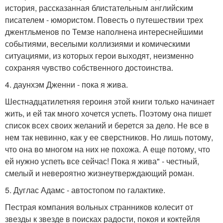
история, рассказанная блистательным английским
писателем - юмористом. Повесть о путешествии трех
джентльменов по Темзе наполнена интереснейшими
событиями, веселыми коллизиями и комическими
ситуациями, из которых герои выходят, неизменно
сохраняя чувство собственного достоинства.
4. даунхэм Дженни - пока я жива.
Шестнадцатилетняя героиня этой книги только начинает
жить, и ей так много хочется успеть. Поэтому она пишет
список всех своих желаний и берется за дело. Не все в
нем так невинно, как у ее сверстников. Но лишь потому,
что она во многом на них не похожа. А еще потому, что
ей нужно успеть все сейчас! Пока я жива" - честный,
смелый и невероятно жизнеутверждающий роман.
5. Дуглас Адамс - автостопом по галактике.
Пестрая компания вольных странников колесит от
звезды к звезде в поисках радости, покоя и коктейля