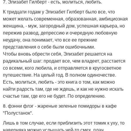
7. Элизабет Гилберт - есть, молиться, любить.
К тридцати годам у Элизабет Гилберт было все, что
может желать современная, образованная, амбициозная
женщина, - муж, загородный дом, успешная карьера, но
пережив развод, депрессию и очередную любовную
неудачу, она понимает, что все ее прежние
представления о себе были ошибочными.
Чтобы вновь обрести себя, Элизабет решается на
радикальный шаг: продает все, чем владеет, расстается
со всеми, кого любила, и отправляется в кругосветное
путешествие. На целый год. В полном одиночестве.
Есть, молиться, любить - это книга о том, как можно
найти радость там, где не ждешь, и как не нужно искать
счастье там, где его не будет. По определению.
8. фэнни флэг - жареные зеленые помидоры в кафе
"Полустанок".
Лишь в том случае, если приблизить этот томик к уху, то
наверняка можно услышать чей-то смех, плач,