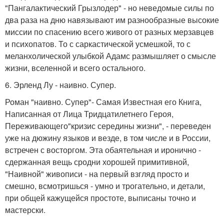
"Пангалактический Грызлодер" - но неведомые силы по
два раза на дню навязывают им разнообразные высокие
миссии по спасению всего живого от разных мерзавцев
и психопатов. То с саркастической усмешкой, то с
меланхолической улыбкой Адамс размышляет о смысле
жизни, вселенной и всего остального.
6. Эрленд Лу - наивно. Супер.
Роман "наивно. Супер"- Самая Известная его Книга,
Написанная от Лица Тридцатилетнего Героя,
Переживающего"кризис середины жизни", - переведен
уже на дюжину языков и везде, в том числе и в России,
встречен с восторгом. Эта обаятельная и иронично -
сдержанная вещь сродни хорошей примитивной,
"Наивной" живописи - на первый взгляд просто и
смешно, всмотришься - умно и трогательно, и детали,
при общей кажущейся простоте, выписаны точно и
мастерски.