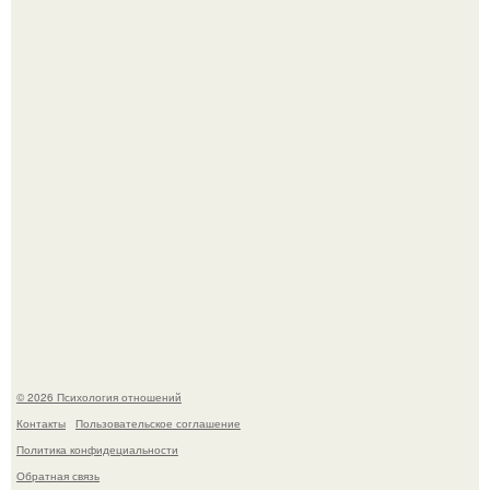
В Сети раскритиковали изменившуюся до
неузнаваемости Марину зудину.
Лерчек, предварительно, намерена обжаловать
приговор.
© 2026 Психология отношений
Контакты
Пользовательское соглашение
Политика конфидециальности
Обратная связь