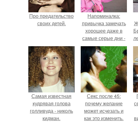
Про предательство
Напоминалка:
своих детей.
привычка замечать
Ж
хорошее даже в
Б
самые серые дни -
л
это не очередная
сказка из книг по
саморазвитию.
"
Самая известная
Секс после 45:
кудрявая голова
почему желание
с
голливуда - николь
может исчезать и
кидман.
как это изменить.
в