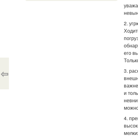
уважа
невын
2. уг
Ходит
погру
обнар
его в
Тольк
⇦
3. ра
внешн
важне
и тол
невни
можно
4. пр
высок
мелки