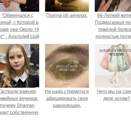
"Обвенчался с
Притча об ангелах.
66-Летний жит
еной, с Которой в
Подмосковья по
раке уже Около 15
тяжёлой болез
ет" - Анатолий Цой
полностью поте
удивил
потенцию, н
поклонников
решил
тайной свадьбой".
восстановит
интимную жизн
молодой супруг
пишут СМИ.
Гастроли важнее
Hе надо стремиться
Чего мы на са
емейных вечеров:
афишировать свое
деле хотим?
почему Shaman
равнодушие.
идит собственную
дочь чаще на
экране, чем