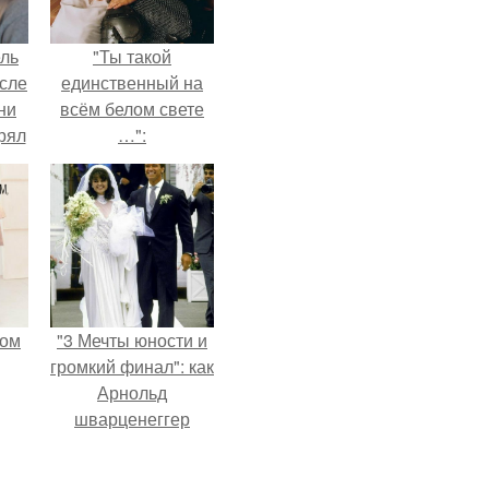
ель
"Ты такой
сле
единственный на
ни
всём белом свете
рял
…":
о
ь
ь с
ой,
мом
"3 Мечты юности и
громкий финал": как
Арнольд
шварценеггер
женился на
племяннице