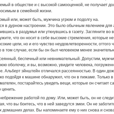
емый в обществе и с высокой самооценкой, не получает до
осимым в семейной жизни.
рюмый или, может быть, мужчина угрюм и подолгу на.
ся в дурном настроении. Это было обычным явлением для 
зившись в раздумья или уткнувшись в газету. Загляните во 
ужите, что он носит в себе высокие стремления, которые не
ысокие цели, но и его чувство неудовлетворенности, оттого 
о в том случае, если бы он был человеком менее значительн
ссеянный, беспечный или невнимательный. Допустим, мужчи
юю оболочку, и вы, возможно, увидите человека, погруженно
е. Альберт эйнштейн отличался рассеянностью. В один дож
ько подойдя к машине обнаружил, что он в пижаме. Только в
мателен, постарайтесь увидеть вещи, которые он считает с
 ценить.
енебрежение работой по дому. Или, может быть, он не следит
ая, что вы боитесь, что в ней заведутся змеи. Он не заботит
х домашних делах. Вы напоминаете ему о них снова и снова, 