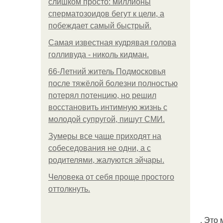
слишком просто: миллионы
сперматозоидов бегут к цели, а
побеждает самый быстрый.
Самая известная кудрявая голова
голливуда - николь кидман.
66-Летний житель Подмосковья
после тяжёлой болезни полностью
потерял потенцию, но решил
восстановить интимную жизнь с
молодой супругой, пишут СМИ.
Зумеры все чаще приходят на
собеседования не одни, а с
родителями, жалуются эйчары.
Человека от себя проще простого
оттолкнуть.
. Это