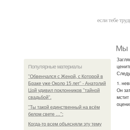
если тебе труд
Мы 
Загля
ценит
Популярные материалы
След
"Обвенчался с Женой, с Которой в
1. не
Браке уже Около 15 лет" - Анатолий
Он за
Цой удивил поклонников "тайной
мстит
свадьбой".
оцени
"Ты такой единственный на всём
белом свете …":
Когда-то всем объясняли эту тему