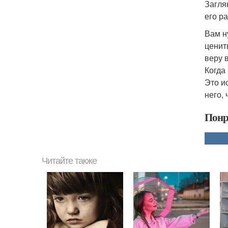
Загля
его р
Вам н
ценить
веру 
Когда
Это и
него,
Понр
Читайте также