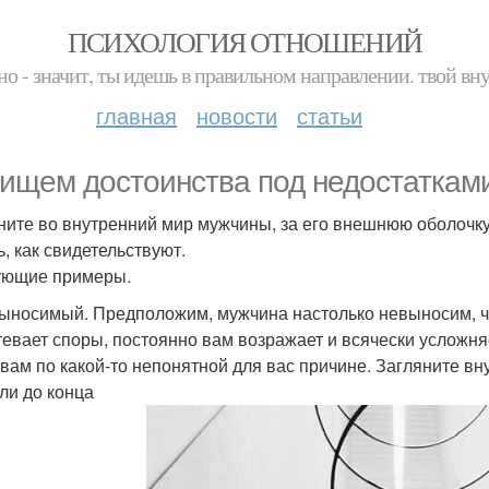
ПСИХОЛОГИЯ ОТНОШЕНИЙ
но - значит, ты идешь в правильном направлении. твой вн
главная
новости
статьи
ищем достоинства под недостаткам
ните во внутренний мир мужчины, за его внешнюю оболочку
ь, как свидетельствуют.
ующие примеры.
выносимый. Предположим, мужчина настолько невыносим, чт
тевает споры, постоянно вам возражает и всячески усложня
 вам по какой-то непонятной для вас причине. Загляните вн
ли до конца