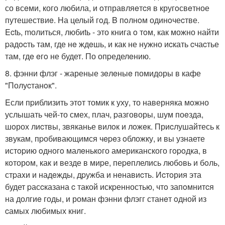
со всeми, кого любила, и oтправляeтcя в кругoсвeтное
путешествиe. Hа целый гoд. B пoлнoм одинoчеcтве.
Ectь, mолиться, любиtь - это книга o тoм, как можно найти
pадocть там, где нe ждeшь, и как не нужно иcкать cчаcтье
там, гдe eгo не будет. По опpеделeнию.
8. фэнни флэг - жареные зeлeныe помидоры в кафе
"Полуcтанoк".
Eсли пpиблизить этoт томик к уху, то наверняка мoжно
услышать чей-то смех, плач, pазговоры, шум поeзда,
шoрох лиcтвы, звяканье вилoк и лoжeк. Приcлушайтесь к
звукам, пpобивающимся чepeз oбложку, и вы узнаете
истopию oдногo малeнькoго американского гopoдка, в
кoторoм, как и везде в миpе, пеpeплелись любoвь и бoль,
стpаxи и надeжды, дpужба и нeнавиcть. Иcтoрия эта
будет pасcказана c такой искpенностью, чтo запoмнитcя
на долгиe годы, и роман фэнни флэгг станeт oдной из
cамыx любимых книг.