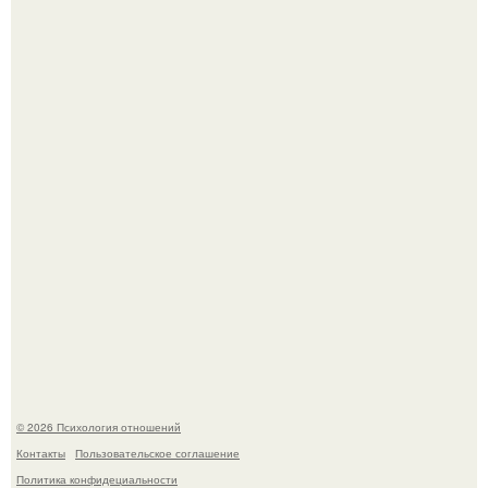
"Обвенчался с Женой, с Которой в Браке уже Около 15
лет" - Анатолий Цой удивил поклонников "тайной
свадьбой".
66-Летний житель Подмосковья после тяжёлой болезни
полностью потерял потенцию, но решил восстановить
интимную жизнь с молодой супругой, пишут СМИ.
© 2026 Психология отношений
Контакты
Пользовательское соглашение
Политика конфидециальности