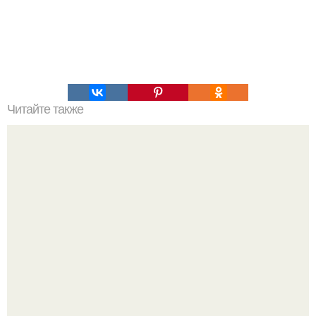
Читайте также
Игры для влюбленных пар на расстоянии. Топ 7 идей
для свидания на расстоянии