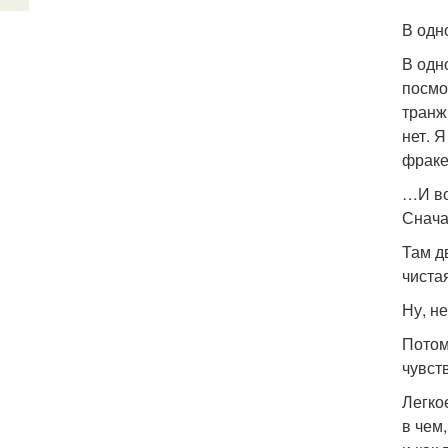
В одн
В одн
посмо
транж
нет. Я
фрак
…И во
Снача
Там д
чиста
Ну, не
Потом
чувст
Легко
в чем