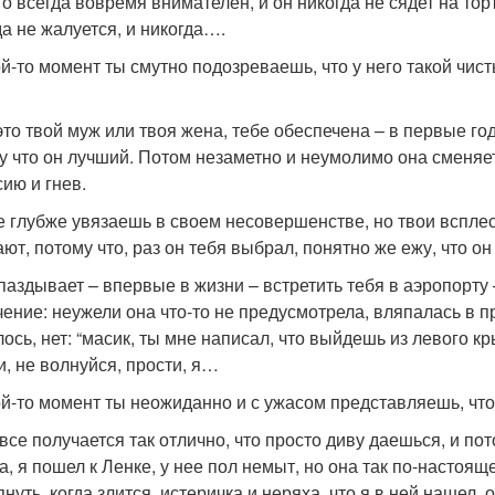
то всегда вовремя внимателен, и он никогда не сядет на тор
да не жалуется, и никогда….
ой-то момент ты смутно подозреваешь, что у него такой чисты
это твой муж или твоя жена, тебе обеспечена – в первые го
у что он лучший. Потом незаметно и неумолимо она сменяет
сию и гнев.
е глубже увязаешь в своем несовершенстве, но твои всплес
ют, потому что, раз он тебя выбрал, понятно же ежу, что он 
паздывает – впервые в жизни – встретить тебя в аэропорту
чение: неужели она что-то не предусмотрела, вляпалась в п
лось, нет: “масик, ты мне написал, что выйдешь из левого 
и, не волнуйся, прости, я…
ой-то момент ты неожиданно и с ужасом представляешь, что
 все получается так отлично, что просто диву даешься, и по
а, я пошел к Ленке, у нее пол немыт, но она так по-настоящ
нуть, когда злится, истеричка и неряха, что я в ней нашел, о