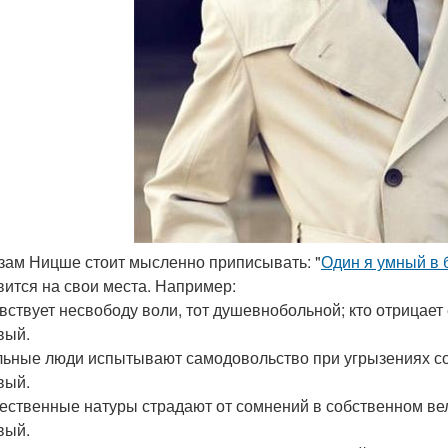
зам Ницше стоит мысленно приписывать: "
Один я умный в 
вится на свои места. Например:
увствует несвободу воли, тот душевнобольной; кто отрицает 
вый.
ьные люди испытывают самодовольство при угрызениях сов
вый.
ественные натуры страдают от сомнений в собственном вел
вый.