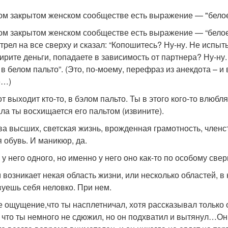
ом закрытом женском сообществе есть выражение — "белое
ом закрытом женском сообществе есть выражение — “белое п
трел на все сверху и сказал: “Копошитесь? Ну-ну. Не испыт
ирите деньги, попадаете в зависимость от партнера? Ну-ну.
 в белом пальто”. (Это, по-моему, перефраз из анекдота – и 
е…)
т выходит кто-то, в бэлом пальто. Ты в этого кого-то влюб
ла ты восхищается его пальтом (извините).
ва высших, светская жизнь, врожденная грамотность, членс
я обувь. И маникюр, да.
 у него одного, но именно у него оно как-то по особому свер
 возникает некая область жизни, или несколько областей, в 
вуешь себя неловко. При нем.
е ощущение,что ты насплетничал, хотя рассказывал только о
, что ты немного не сдюжил, но он подхватил и вытянул…Он 