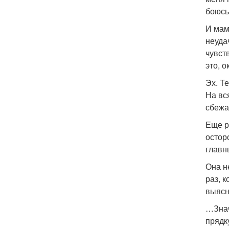
боюсь
И мам
неуда
чувст
это, 
Эх. Т
На вс
сбежа
Еще р
остор
глав
Она н
раз, 
выясн
…Знач
прядк