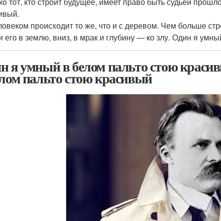
ко тот, кто строит будущее, имеет право быть судьей прошл
ивый.
ловеком происходит то же, что и с деревом. Чем больше стре
и его в землю, вниз, в мрак и глубину — ко злу. Один я умн
н я умный в белом пальто стою красив
елом пальто стою красивый