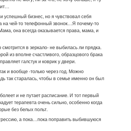
тоит…
 и успешный бизнес, но я чувствовал себя
ла на чей-то телефонный звонок…Я почему-то
ама, она всегда оказывается права, мама, и
 смотрится в зеркало- не выбилась ли прядка.
орой из вполне счастливого, образцового брака
авляет галстук и коврик у двери.
так и вообще -только через год. Можно
едь так старалась, чтобы в семье именно он был
 болеет и не путает расписание. И тот первый
брадует терапевта очень сильно, особенно когда
орые без белых польт.
 агрессию, а пока…пока поправить выбившуюся