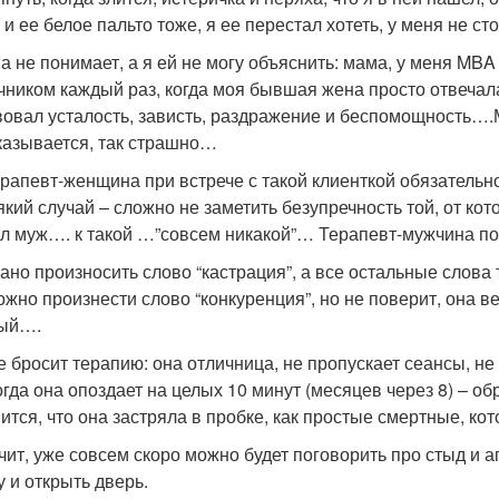
 и ее белое пальто тоже, я ее перестал хотеть, у меня не с
а не понимает, а я ей не могу объяснить: мама, у меня MBA
чником каждый раз, когда моя бывшая жена просто отвеча
вовал усталость, зависть, раздражение и беспомощность….М
оказывается, так страшно…
ерапевт-женщина при встрече с такой клиенткой обязательно
який случай – сложно не заметить безупречность той, от кот
л муж…. к такой …”совсем никакой”… Терапевт-мужчина попр
ано произносить слово “кастрация”, а все остальные слова 
ожно произнести слово “конкуренция”, но не поверит, она в
ный….
е бросит терапию: она отличница, не пропускает сеансы, не
когда она опоздает на целых 10 минут (месяцев через 8) – о
ится, что она застряла в пробке, как простые смертные, кот
ит, уже совсем скоро можно будет поговорить про стыд и
у и открыть дверь.