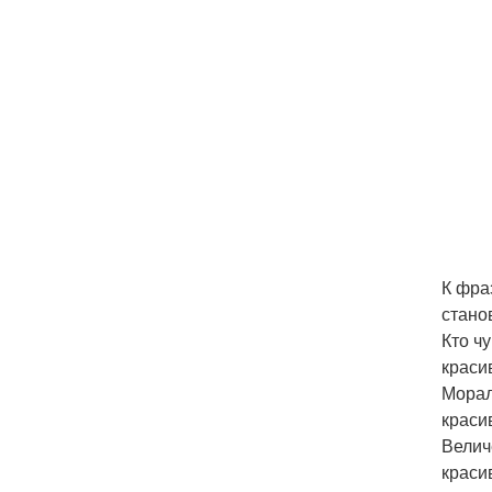
К фра
стано
Кто ч
краси
Морал
краси
Велич
краси