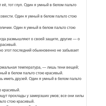
 её, тот глуп. Один я умный в белом пальто
вести. Один я умный в белом пальто стою
личии. Один я умный в белом пальто стою
гда размышляют о своей защите, другие — о
красивый.
 но этот последний обыкновенно не забывает
нормальная температура, — лишь тени вещей;
мный в белом пальто стою красивый.
ь иметь друзей. Один я умный в белом пальто
ю красивый.
ищут прохлады у замерзших умов; все они хилы
ьто стою красивый.