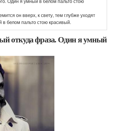
ого. Один я умный в белом пальто стою
мится он вверх, к свету, тем глубже уходят
ый в белом пальто стою красивый.
ый откуда фраза. Один я умный