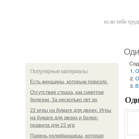
если тебе труд
Оди
Сод
О
Популярные материалы
О
Есть женщины, которым повезло.
В
Отсутствие страха, как симптом
Оди
болезни. За несколько лет до
22 игры на бумаге для двоих. Игры
на бумаге для двоих и более:
правила для 22 игр
Парень онлифанщицы, которая