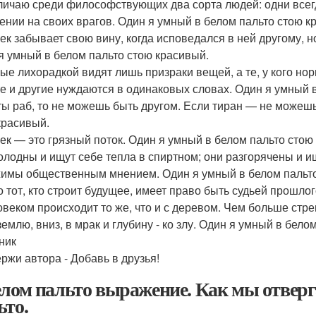
личаю среди философствующих два сорта людей: одни всегд
ении на своих врагов. Один я умный в белом пальто стою к
ек забывает свою вину, когда исповедался в ней другому, н
я умный в белом пальто стою красивый.
ые лихорадкой видят лишь призраки вещей, а те, у кого но
те и другие нуждаются в одинаковых словах. Один я умный 
ты раб, то не можешь быть другом. Если тиран — не можешь
красивый.
ек — это грязный поток. Один я умный в белом пальто стою
олодны и ищут себе тепла в спиртном; они разгорячены и и
имы общественным мнением. Один я умный в белом пальто
о тот, кто строит будущее, имеет право быть судьей прошло
овеком происходит то же, что и с деревом. Чем больше стрем
землю, вниз, в мрак и глубину - ко злу. Один я умный в бел
ник
ржи автора - Добавь в друзья!
елом пальто выражение. Как мы отверг
ьто.