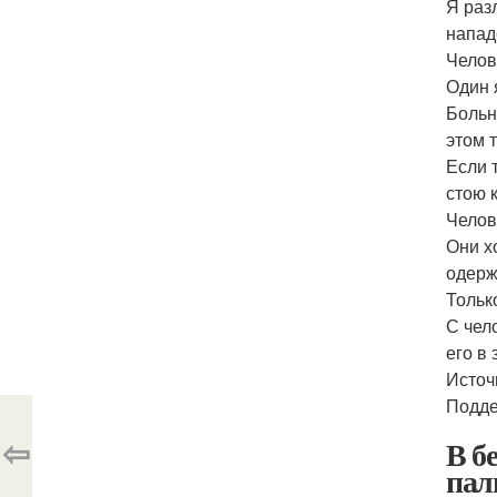
Я раз
напад
Челов
Один 
Больн
этом 
Если 
стою 
Челов
Они х
одерж
Тольк
С чел
его в 
Источ
Подде
⇦
В б
пал