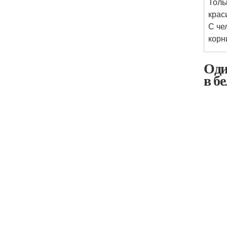
Толь
крас
С че
корн
Оди
в б