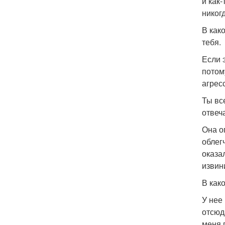
и как-
никог
В как
тебя.
Если 
потом
агрес
Ты вс
отвеча
Она о
облег
оказа
извин
В как
У нее
отсюд
меня п