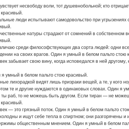
чувствует несвободу воли, тот душевнобольной; кто отрицает
 красивый.
льные люди испытывают самодовольство при угрызениях со
ивый.
чественные натуры страдают от сомнений в собственном ве
ивый.
зличаю среди философствующих два сорта людей: одни все
дении на своих врагов. Один я умный в белом пальто стою 
век забывает свою вину, когда исповедался в ней другому,
 я умный в белом пальто стою красивый.
ные лихорадкой видят лишь призраки вещей, а те, у кого 
этом те и другие нуждаются в одинаковых словах. Один я у
 ты раб, то не можешь быть другом. Если тиран — не можеш
 красивый.
век — это грязный поток. Один я умный в белом пальто сто
холодны и ищут себе тепла в спиртном; они разгорячены и 
ержимы общественным мнением. Один я умный в белом пал