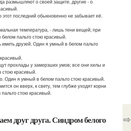
а размышляют о своей защите, другие - о
расивый.
о этот последний обыкновенно не забывает её.
рмальная температура, - лишь тени вещей; при
в белом пальто стою красивый.
 иметь друзей. Один я умный в белом пальто
 красивый.
щут прохлады у замерзших умов; все они хилы и
 стою красивый.
го. Один я умный в белом пальто стою красивый.
ится он вверх, к свету, тем глубже уходят корни
ом пальто стою красивый.
⇨
аем друг друга. Синдром белого