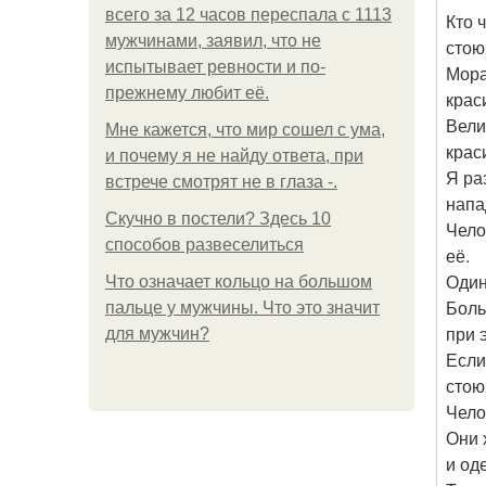
всего за 12 часов переспала с 1113
Кто 
мужчинами, заявил, что не
стою
испытывает ревности и по-
Мора
прежнему любит её.
крас
Вели
Мне кажется, что мир сошел с ума,
крас
и почему я не найду ответа, при
Я ра
встрече смотрят не в глаза -.
напа
Скучно в постели? Здесь 10
Чело
способов развеселиться
её.
Один
Что означает кольцо на большом
Боль
пальце у мужчины. Что это значит
при 
для мужчин?
Если
стою
Чело
Они 
и од