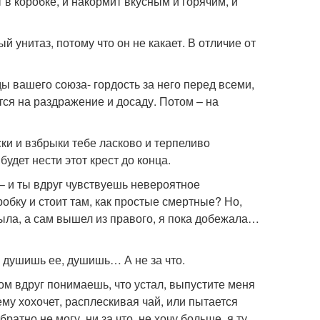
т в коробке, и накормит вкусным и горячим, и
й унитаз, потому что он не какает. В отличие от
ды вашего союза- гордость за него перед всеми,
ся на раздражение и досаду. Потом – на
ки и взбрыки тебе ласково и терпеливо
будет нести этот крест до конца.
 – и ты вдруг чувствуешь невероятное
робку и стоит там, как простые смертные? Но,
крыла, а сам вышел из правого, я пока добежала…
 душишь ее, душишь… А не за что.
том вдруг понимаешь, что устал, выпустите меня
ему хохочет, расплескивая чай, или пытается
братно не могу, ни за что, не хочу больше, я ту