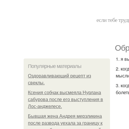
если тебе труд
Обр
1. я 
Популярные материалы
2. ко
мысли
Оздоравливающий рецепт из
свеклы.
3. ко
болет
Ксения собчак высмеяла Нурлана
сабурова после его выступления в
Лос-анджелесе.
Бывшая жена Андрея мерзликина
после развода уехала за границу к