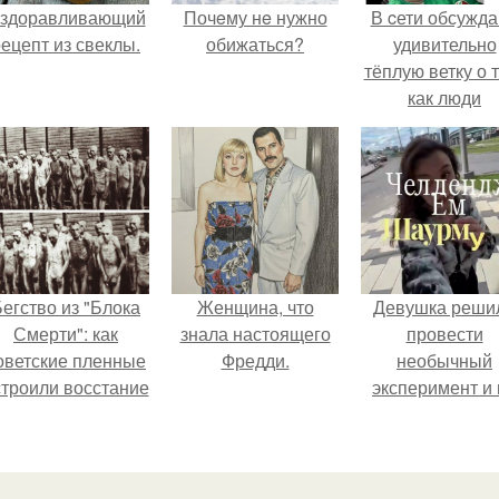
здоравливающий
Почeму нe нужно
В cети обсужд
ецепт из свеклы.
обижаться?
удивительно
тёплую ветку о 
как люди
адаптируются
новым реалия
егство из "Блока
Женщина, что
Девушка реши
Смерти": как
знала настоящего
провести
оветские пленные
Фредди.
необычный
строили восстание
эксперимент и 
в концлагере.
протяжении 3
дней питалас
одной шаурмо