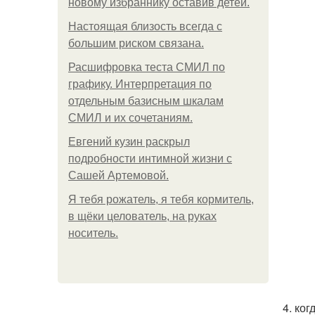
новому избраннику оставив детей.
Hacтоящая близость всегда с
большим риском связана.
Расшифровка теста СМИЛ по
графику. Интерпретация по
отдельным базисным шкалам
СМИЛ и их сочетаниям.
Евгений кузин раскрыл
подробности интимной жизни с
Сашей Артемовой.
Я тебя рожатель, я тебя кормитель,
в щёки целователь, на руках
носитель.
4. ко