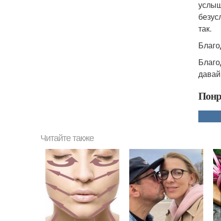
услыш
безус
так.
Благо
Благо
давай
Понр
Читайте также