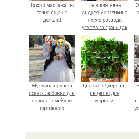
Такого массажа ты
Бывшая жена
О
точно еще не
Андрея мерзликина
р
делала!
после развода
уехала за границу к
новому избраннику
оставив детей.
Мужчина пришёл
Денежное дерево -
Б
искать любовницу и
рецепты для
принёс семейное
здоровья.
с
портфолио.
у