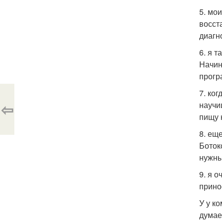
5. мо
восст
диагн
6. я т
Начин
прогр
7. ко
⇦
научи
пищу 
8. ещ
Боток
нужны
9. я 
прино
У у к
думае