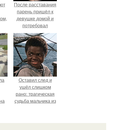
ают
После расставания
парень пришёл к
том,
девушке домой и
потребовал
 к
вернуть всё, что
м.
когда-либо ей
дарил.
ла
Оставил след и
ушёл слишком
рано: трагическая
на
судьба мальчика из
0
фильма
ь
"Максимка".
й.