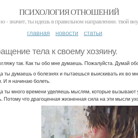
ПСИХОЛОГИЯ ОТНОШЕНИЙ
но - значит, ты идешь в правильном направлении. твой вн
главная
новости
статьи
ащение тела к своему хозяину.
выгляжу так. Как ты обо мне думаешь. Пожалуйста. Думай обо
гда ты думаешь о болезнях и пытаешься выискивать их во м
. И я начинаю болеть.
гда ты много времени уделяешь мыслям, которые вызывают 
ь. Потому что драгоценная жизненная сила на эти мысли ух