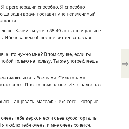
. Я к регенерации способно. Я способно
когда ваши врачи поставят мне неизлечимый
ожности.
ольше. Зачем ты уже в 35-40 лет, а то и раньше.
. Ибо в вашем обществе витает заразная
я, а что нужно мне? В том случае, если ты
⇨
с тобой только на пользу. Ты же употребляешь
 всевозможными таблетками. Силиконами.
всего этого. Просто помоги мне. И я с радостью
блю. Танцевать. Массаж. Секс.секс. , которые
очень тебе верю. и если съев кусок торта. ты
 я люблю тебя очень. и мне очень хочется.