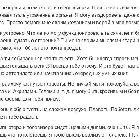
и резервы и возможности очень высоки. Просто верь в меня
анавливать утраченные органы. Я могу выздороветь, даже 
оз. Просто помоги мне своим желанием и верой в мои возм
ак устроено. Что легко могу функционировать тысячи лет и б
аешь думать о старении? Ты меня своими мыслями старишь
амма, что 100 лет это почти предел.
гда ты собираешься что то съесть. Хотя бы иногда спроси мен
шься слышать меня. Я всегда тебе отвечу. И это будет нам 
на автопилоте или начитавшись очередных умных книг.
е раз хочу коснуться красоты. Не пичкай меня пожалуйста
сами. Акрилами. Гелями и. т. д. я могу быть красивым и без 
е формы для тебя приму.
очень люблю гулять на свежем воздухе. Плавать. Побегать лю
сят тебе радость.
омпьютера и телевизора сидеть целыми днями. очень. 10. Я я 
шь что потолстеешь. я твою мысль реализую. толстею. 11. Я