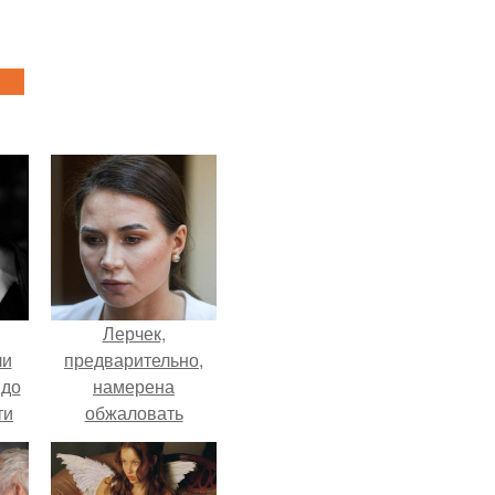
Лерчек,
ли
предварительно,
 до
намерена
ти
обжаловать
.
приговор.