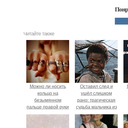
Понр
Читайте также
Можно ли носить
Оставил след и
кольцо на
ушёл слишком
безымянном
рано: трагическая
пальце правой руки
судьба мальчика из
незамужней
фильма
девушке
"Максимка".