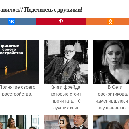
авилось? Поделитесь с друзьями!
Принятие своего
Книги фрейда,
В Сети
расстройства.
которые стоит
раскритикова
прочитать. 10
изменившуюся
лучших книг
неузнаваемос
Зигмунда Фрейда.
Марину зудину