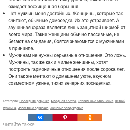
ожидает восхищенная барышня.
Нет мужчин меня достойных. Женщины, которые так
считают, обычные домоседки. Их это устраивает. А
заученная фраза является лишь защитной ширмой от
всего мира. Такие женщины обычно пассивные, не
бегают на свидания, боятся знакомится с мужчинами
в принципе.
Мужчинам не нужны серьезные отношения. Это ложь.
Мужчины, так же как и милые женщины, хотят
построить гармоничные отношения после сорока лет.
Они так же мечтают о домашнем уюте, вкусном
совместном ужине, тихих вечерних посиделках.
Категории:
Последняя девушка
,
Младшая сестра
,
Стабильные отношения
,
Летний
мужчина
,
Известные одинокие
,
Женские заблуждения
Читайте также