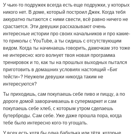
У чьих-то подружек всегда есть еще подружки, у которых
никого нет. В доме, который построил Джек. Когда тебя
аккуратно пытаются с ними свести, всё равно ничего не
срастается. Эти девушки рассказывают очень
интересные истории про своих начальников и про какие-
то приколы с YouTube, а ты сидишь с отсутствующим
видом. Когда ты начинаешь говорить, дамочкам это тоже
не интересно: кого волнует твоя новая программа
тренировок и то, как ты на прошлых выходных пытался
приготовить в домашних условиях настоящий «Биг
тейсти»? Неужели девушки никогда таким не
интересуются?
Ты приходишь, сам покупаешь себе пиво и пиццу, а по
дороге домой заворачиваешь в супермаркет и сам
покупаешь себе хлеб, с которым утром сделаешь
бутерброды. Сам себе. Уже даже прошла пора, когда
тебе было интересно кого-то угощать.
У всех есть хотя бы одна бабулька или тётя, которые